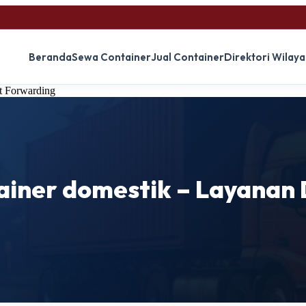
Beranda
Sewa Container
Jual Container
Direktori Wilay
t Forwarding
ainer domestik – Layanan 