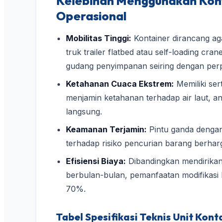
Kelebihan Menggunakan Kont
Operasional
Mobilitas Tinggi:
Kontainer dirancang a
truk trailer flatbed atau self-loading cr
gudang penyimpanan seiring dengan perpi
Ketahanan Cuaca Ekstrem:
Memiliki ser
menjamin ketahanan terhadap air laut, a
langsung.
Keamanan Terjamin:
Pintu ganda dengan
terhadap risiko pencurian barang berharga
Efisiensi Biaya:
Dibandingkan mendirik
berbulan-bulan, pemanfaatan modifikasi
70%.
Tabel Spesifikasi Teknis Unit Kon