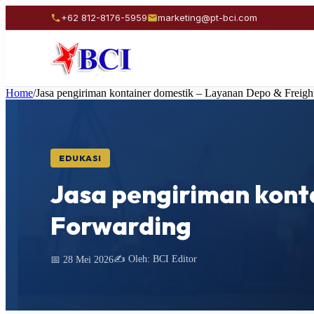
+62 812-8176-5959
marketing@pt-bci.com
Home
/
Jasa pengiriman kontainer domestik – Layanan Depo & Freigh
EDUKASI
Jasa pengiriman kont
Forwarding
✍️ Oleh: BCI Editor
📅 28 Mei 2026