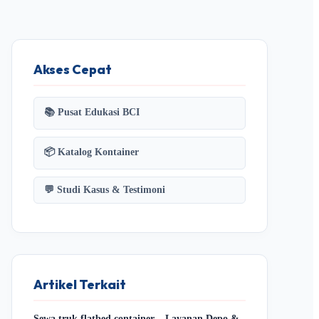
Akses Cepat
📚 Pusat Edukasi BCI
📦 Katalog Kontainer
💬 Studi Kasus & Testimoni
Artikel Terkait
Sewa truk flatbed container – Layanan Depo &