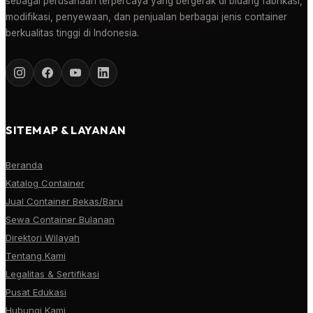
sebagai perusahaan terpercaya yang bergerak di bidang fabrikasi,
modifikasi, penyewaan, dan penjualan berbagai jenis container
berkualitas tinggi di Indonesia.
SITEMAP & LAYANAN
Beranda
Katalog Container
Jual Container Bekas/Baru
Sewa Container Bulanan
Direktori Wilayah
Tentang Kami
Legalitas & Sertifikasi
Pusat Edukasi
Hubungi Kami