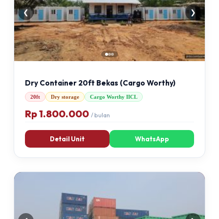
❮
❯
Dry Container 20ft Bekas (Cargo Worthy)
20ft
Dry storage
Cargo Worthy IICL
Rp 1.800.000
/ bulan
Detail Unit
WhatsApp
TERSEDIA