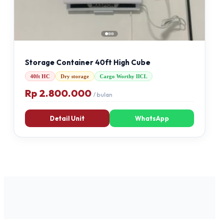
Storage Container 40ft High Cube
40ft HC
Dry storage
Cargo Worthy IICL
Rp 2.800.000
/ bulan
Detail Unit
WhatsApp