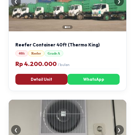
❮
❯
Reefer Container 40ft (Thermo King)
40ft
Reefer
Grade A
Rp 4.200.000
/ bulan
Detail Unit
WhatsApp
TERSEDIA
❮
❯