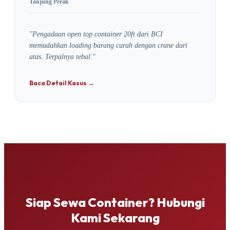
Tanjung Perak
"Pengadaan open top container 20ft dari BCI
memudahkan loading barang curah dengan crane dari
atas. Terpalnya tebal."
Baca Detail Kasus →
Siap Sewa Container? Hubungi
Kami Sekarang