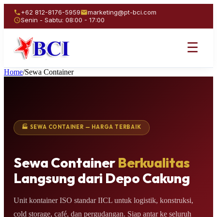
+62 812-8176-5959
marketing@pt-bci.com
Senin - Sabtu: 08:00 - 17:00
☰
Home
/
Sewa Container
🏭 SEWA CONTAINER — HARGA TERBAIK
Sewa Container
Berkualitas
Langsung dari Depo Cakung
Unit kontainer ISO standar IICL untuk logistik, konstruksi,
cold storage, café, dan pergudangan. Siap antar ke seluruh