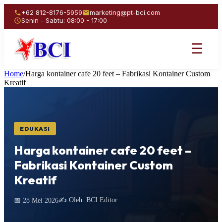
+62 812-8176-5959
marketing@pt-bci.com
Senin - Sabtu: 08:00 - 17:00
☰
Home
/
Harga kontainer cafe 20 feet – Fabrikasi Kontainer Custom
Kreatif
EDUKASI
Harga kontainer cafe 20 feet –
Fabrikasi Kontainer Custom
Kreatif
✍️ Oleh: BCI Editor
📅 28 Mei 2026