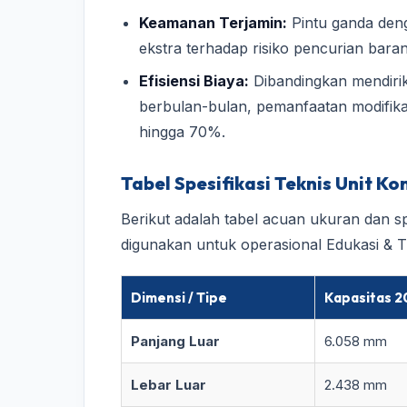
Keamanan Terjamin:
Pintu ganda deng
ekstra terhadap risiko pencurian baran
Efisiensi Biaya:
Dibandingkan mendir
berbulan-bulan, pemanfaatan modifik
hingga 70%.
Tabel Spesifikasi Teknis Unit K
Berikut adalah tabel acuan ukuran dan spe
digunakan untuk operasional Edukasi & T
Dimensi / Tipe
Kapasitas 2
Panjang Luar
6.058 mm
Lebar Luar
2.438 mm