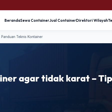
Beranda
Sewa Container
Jual Container
Direktori Wilayah
T
& Panduan Teknis Kontainer
ner agar tidak karat – Tip