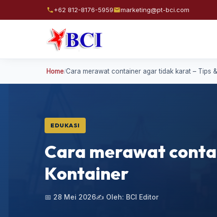
+62 812-8176-5959
marketing@pt-bci.com
Home
Cara merawat container agar tidak karat – Tips 
/
EDUKASI
Cara merawat contai
Kontainer
📅 28 Mei 2026
✍️ Oleh: BCI Editor