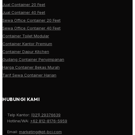
Jual Container 20 Feet
Jual Container 40 Feet
Sewa Office Container 20 Feet
Sewa Office Container 40 Feet
Container Toilet Modular
Container Kantor Premium
Container Dapur Kitchen
Gudang Container Penyimpanan
Harga Container Bekas Murah
Tarif Sewa Container Harian
HUBUNGI KAMI
Telp Kantor:
(021) 29376639
Hotline/WA:
+62 812-8176-5959
Email:
marketing@pt-bci.com