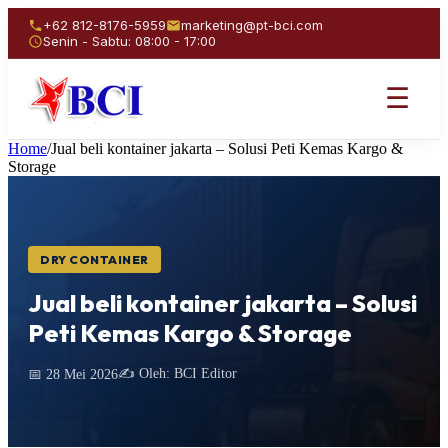
+62 812-8176-5959
marketing@pt-bci.com
Senin - Sabtu: 08:00 - 17:00
☰
Home
/
Jual beli kontainer jakarta – Solusi Peti Kemas Kargo &
Storage
DRY CONTAINER
Jual beli kontainer jakarta – Solusi
Peti Kemas Kargo & Storage
✍️ Oleh: BCI Editor
📅 28 Mei 2026