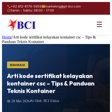
+62 812-8176-5959
marketing@pt-bci.com
Senin - Sabtu: 08:00 - 17:00
☰
Home
/
Arti kode sertifikat kelayakan kontainer csc – Tips &
Panduan Teknis Kontainer
EDUKASI
Arti kode sertifikat kelayakan
kontainer csc – Tips & Panduan
Teknis Kontainer
✍️ Oleh: BCI Editor
📅 28 Mei 2026