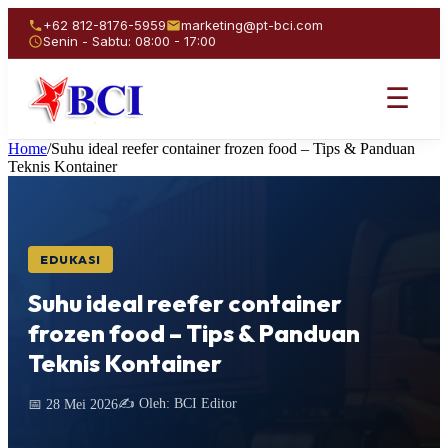
+62 812-8176-5959
marketing@pt-bci.com
Senin - Sabtu: 08:00 - 17:00
☰
Home
/
Suhu ideal reefer container frozen food – Tips & Panduan
Teknis Kontainer
EDUKASI
Suhu ideal reefer container
frozen food – Tips & Panduan
Teknis Kontainer
✍️ Oleh: BCI Editor
📅 28 Mei 2026