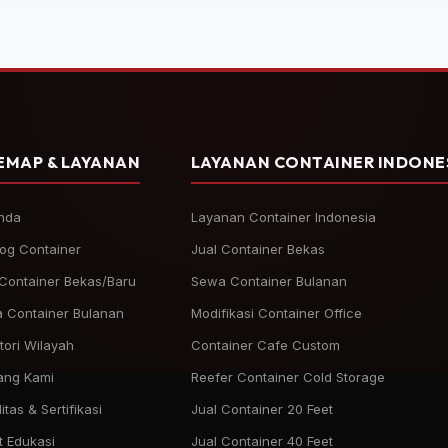
EMAP & LAYANAN
LAYANAN CONTAINER INDONE
nda
Layanan Container Indonesia
log Container
Jual Container Bekas
 Container Bekas/Baru
Sewa Container Bulanan
 Container Bulanan
Modifikasi Container Office
tori Wilayah
Container Cafe Custom
ang Kami
Reefer Container Cold Storage
itas & Sertifikasi
Jual Container 20 Feet
t Edukasi
Jual Container 40 Feet