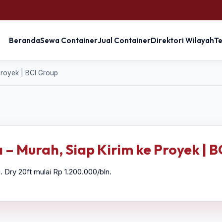
Beranda
Sewa Container
Jual Container
Direktori Wilayah
T
Proyek | BCI Group
– Murah, Siap Kirim ke Proyek | B
Dry 20ft mulai Rp 1.200.000/bln.