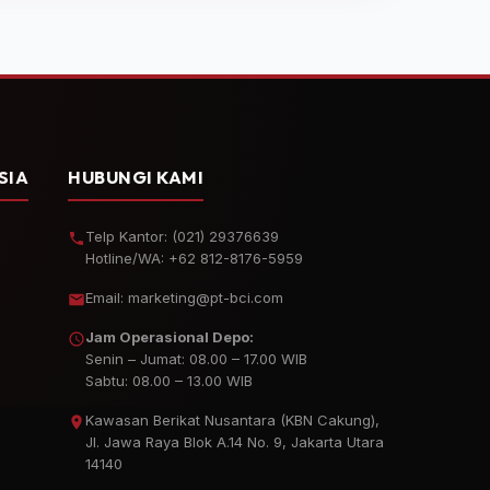
SIA
HUBUNGI KAMI
Telp Kantor:
(021) 29376639
Hotline/WA:
+62 812-8176-5959
Email:
marketing@pt-bci.com
Jam Operasional Depo:
Senin – Jumat: 08.00 – 17.00 WIB
Sabtu: 08.00 – 13.00 WIB
Kawasan Berikat Nusantara (KBN Cakung),
Jl. Jawa Raya Blok A.14 No. 9, Jakarta Utara
14140