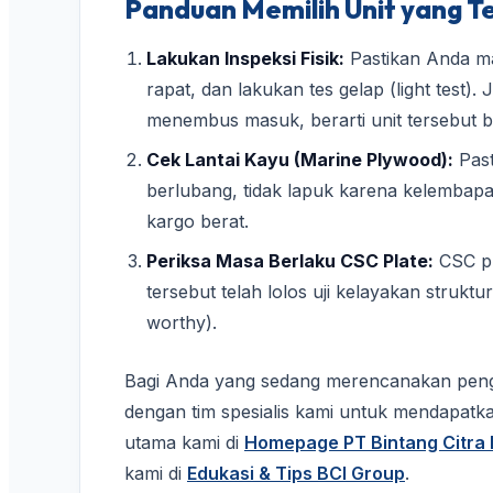
Panduan Memilih Unit yang 
Lakukan Inspeksi Fisik:
Pastikan Anda mas
rapat, dan lakukan tes gelap (light test).
menembus masuk, berarti unit tersebut be
Cek Lantai Kayu (Marine Plywood):
Past
berlubang, tidak lapuk karena kelembap
kargo berat.
Periksa Masa Berlaku CSC Plate:
CSC pl
tersebut telah lolos uji kelayakan struktu
worthy).
Bagi Anda yang sedang merencanakan penga
dengan tim spesialis kami untuk mendapatk
utama kami di
Homepage PT Bintang Citra I
kami di
Edukasi & Tips BCI Group
.