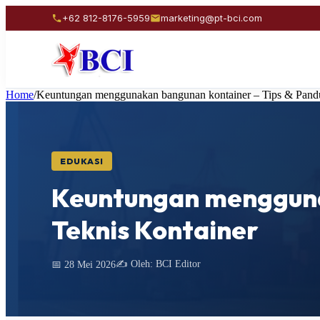
+62 812-8176-5959
marketing@pt-bci.com
Home
/
Keuntungan menggunakan bangunan kontainer – Tips & Pandu
EDUKASI
Keuntungan mengguna
Teknis Kontainer
✍️ Oleh: BCI Editor
📅 28 Mei 2026