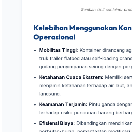
Gambar: Unit container prem
Kelebihan Menggunakan Kont
Operasional
Mobilitas Tinggi:
Kontainer dirancang a
truk trailer flatbed atau self-loading cr
gudang penyimpanan seiring dengan perpi
Ketahanan Cuaca Ekstrem:
Memiliki ser
menjamin ketahanan terhadap air laut, a
langsung.
Keamanan Terjamin:
Pintu ganda dengan
terhadap risiko pencurian barang berharga
Efisiensi Biaya:
Dibandingkan mendirik
berbulan-bulan, pemanfaatan modifikasi