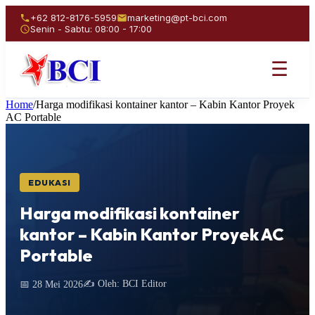
+62 812-8176-5959
marketing@pt-bci.com
Senin - Sabtu: 08:00 - 17:00
☰
Home
/
Harga modifikasi kontainer kantor – Kabin Kantor Proyek
AC Portable
EDUKASI
Harga modifikasi kontainer
kantor – Kabin Kantor Proyek AC
Portable
✍️ Oleh: BCI Editor
📅 28 Mei 2026