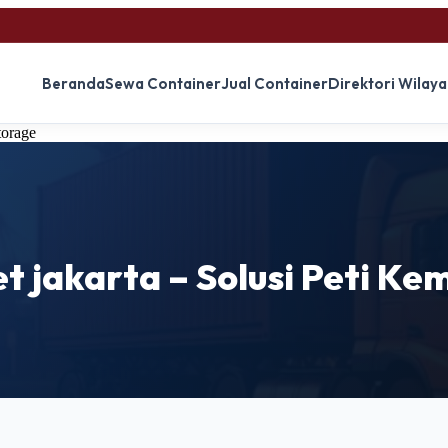
Beranda
Sewa Container
Jual Container
Direktori Wilay
torage
t jakarta – Solusi Peti K