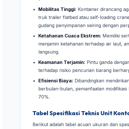
Mobilitas Tinggi:
Kontainer dirancang a
truk trailer flatbed atau self-loading cr
gudang penyimpanan seiring dengan perpi
Ketahanan Cuaca Ekstrem:
Memiliki ser
menjamin ketahanan terhadap air laut, a
langsung.
Keamanan Terjamin:
Pintu ganda dengan
terhadap risiko pencurian barang berharga
Efisiensi Biaya:
Dibandingkan mendirik
berbulan-bulan, pemanfaatan modifikasi
70%.
Tabel Spesifikasi Teknis Unit Kon
Berikut adalah tabel acuan ukuran dan spesi