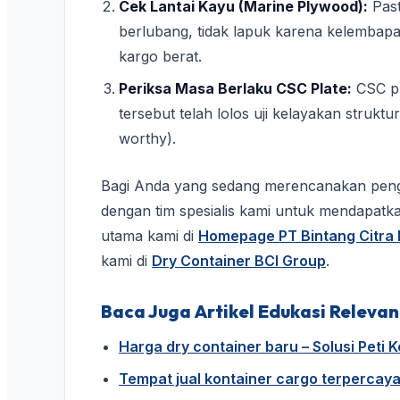
Cek Lantai Kayu (Marine Plywood):
Past
berlubang, tidak lapuk karena kelembap
kargo berat.
Periksa Masa Berlaku CSC Plate:
CSC pl
tersebut telah lolos uji kelayakan struktu
worthy).
Bagi Anda yang sedang merencanakan penga
dengan tim spesialis kami untuk mendapatk
utama kami di
Homepage PT Bintang Citra I
kami di
Dry Container BCI Group
.
Baca Juga Artikel Edukasi Relevan
Harga dry container baru – Solusi Peti
Tempat jual kontainer cargo terpercaya