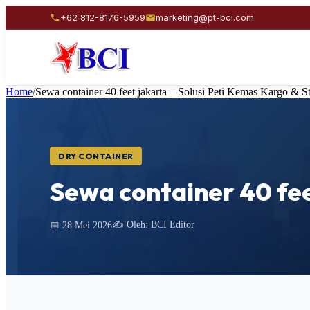
+62 812-8176-5959
marketing@pt-bci.com
Home
/
Sewa container 40 feet jakarta – Solusi Peti Kemas Kargo & S
DRY CONTAINER
Sewa container 40 fee
✍️ Oleh: BCI Editor
📅 28 Mei 2026