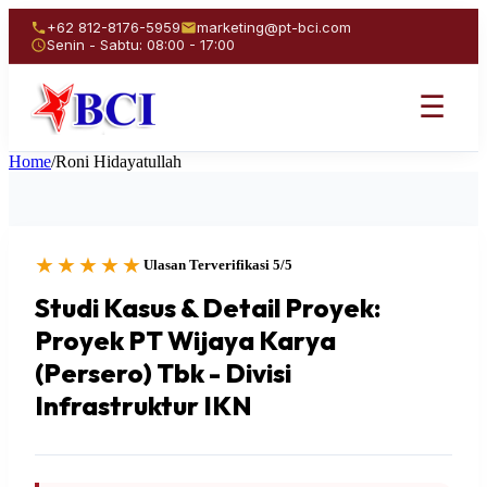
+62 812-8176-5959
marketing@pt-bci.com
Senin - Sabtu: 08:00 - 17:00
☰
Home
/
Roni Hidayatullah
★★★★★
Ulasan Terverifikasi 5/5
Studi Kasus & Detail Proyek:
Proyek PT Wijaya Karya
(Persero) Tbk - Divisi
Infrastruktur IKN