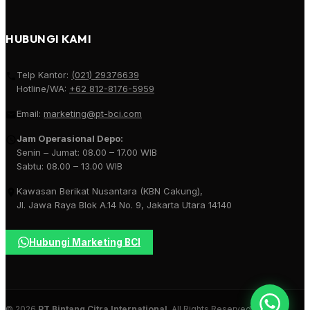
HUBUNGI KAMI
Telp Kantor:
(021) 29376639
Hotline/WA:
+62 812-8176-5959
Email:
marketing@pt-bci.com
Jam Operasional Depo:
Senin – Jumat: 08.00 – 17.00 WIB
Sabtu: 08.00 – 13.00 WIB
Kawasan Berikat Nusantara (KBN Cakung),
Jl. Jawa Raya Blok A.14 No. 9, Jakarta Utara 14140
Hubungi Marketing BCI
© 2026
PT Bintang Citra International
. All Rights Reserved.