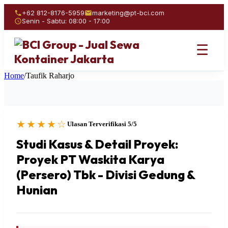
+62 812-8176-5959
marketing@pt-bci.com
Senin - Sabtu: 08:00 - 17:00
☰
Home
/
Taufik Raharjo
★★★★☆
Ulasan Terverifikasi 5/5
Studi Kasus & Detail Proyek:
Proyek PT Waskita Karya
(Persero) Tbk - Divisi Gedung &
Hunian