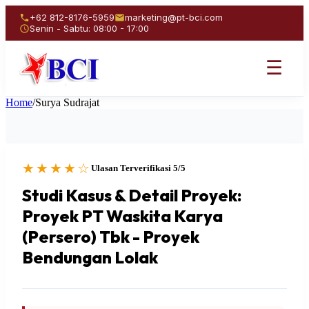
+62 812-8176-5959
marketing@pt-bci.com
Senin - Sabtu: 08:00 - 17:00
☰
Home
/
Surya Sudrajat
★★★★☆
Ulasan Terverifikasi 5/5
Studi Kasus & Detail Proyek:
Proyek PT Waskita Karya
(Persero) Tbk - Proyek
Bendungan Lolak