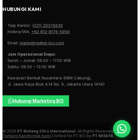
HUBUNGI KAMI
Telp Kantor:
(021) 29376639
Hotline/WA:
+62 812-8176-5959
Email:
marketing@pt-bci.com
Jam Operasional Depo:
Senin – Jumat: 08.00 – 17.00 WIB
Sabtu: 08.00 – 13.00 WIB
Kawasan Berikat Nusantara (KBN Cakung),
Jl. Jawa Raya Blok A.14 No. 9, Jakarta Utara 14140
Hubungi Marketing BCI
© 2026
PT Bintang Citra International
. All Rights Reserved.
Tentang Kami
Kontak Kami
|
Crafted for PT BCI by
PT MISEFA