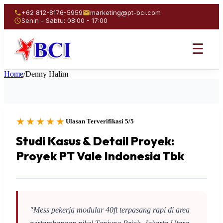
+62 812-8176-5959
marketing@pt-bci.com
Senin - Sabtu: 08:00 - 17:00
☰
Home
/
Denny Halim
★★★★★
Ulasan Terverifikasi 5/5
Studi Kasus & Detail Proyek:
Proyek PT Vale Indonesia Tbk
"Mess pekerja modular 40ft terpasang rapi di area