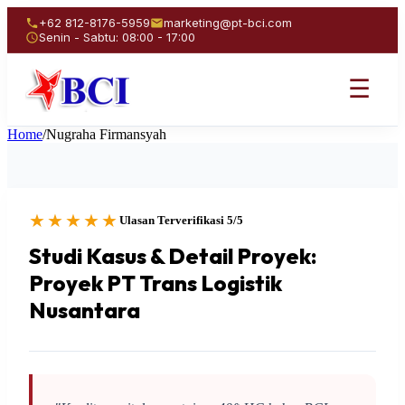
+62 812-8176-5959
marketing@pt-bci.com
Senin - Sabtu: 08:00 - 17:00
☰
Home
/
Nugraha Firmansyah
★★★★★
Ulasan Terverifikasi 5/5
Studi Kasus & Detail Proyek:
Proyek PT Trans Logistik
Nusantara