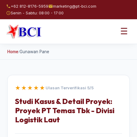
+62 812-8176-5959
marketing@pt-bci.com
Senin - Sabtu: 08:00 - 17:00
☰
Home
Gunawan Pane
/
★★★★★
Ulasan Terverifikasi 5/5
Studi Kasus & Detail Proyek:
Proyek PT Temas Tbk - Divisi
Logistik Laut