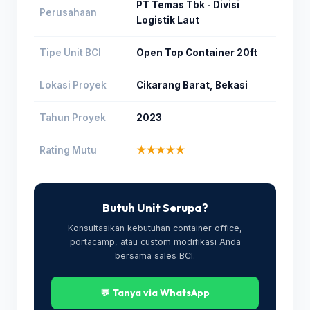
PT Temas Tbk - Divisi
Perusahaan
Logistik Laut
Tipe Unit BCI
Open Top Container 20ft
Lokasi Proyek
Cikarang Barat, Bekasi
Tahun Proyek
2023
Rating Mutu
★★★★★
Butuh Unit Serupa?
Konsultasikan kebutuhan container office,
portacamp, atau custom modifikasi Anda
bersama sales BCI.
💬 Tanya via WhatsApp