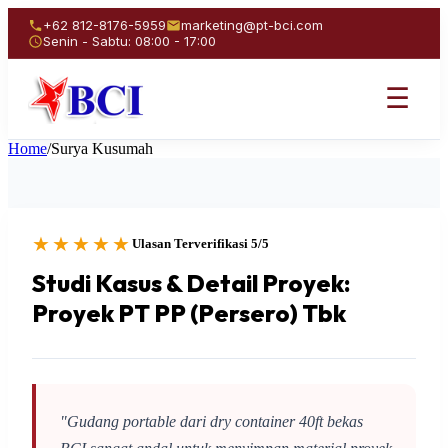
+62 812-8176-5959
marketing@pt-bci.com
Senin - Sabtu: 08:00 - 17:00
☰
Home
/
Surya Kusumah
★★★★★
Ulasan Terverifikasi 5/5
Studi Kasus & Detail Proyek:
Proyek PT PP (Persero) Tbk
"Gudang portable dari dry container 40ft bekas