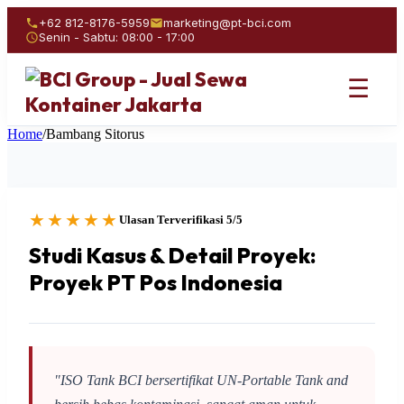
+62 812-8176-5959
marketing@pt-bci.com
Senin - Sabtu: 08:00 - 17:00
☰
Home
/
Bambang Sitorus
★★★★★
Ulasan Terverifikasi 5/5
Studi Kasus & Detail Proyek:
Proyek PT Pos Indonesia
"ISO Tank BCI bersertifikat UN-Portable Tank and