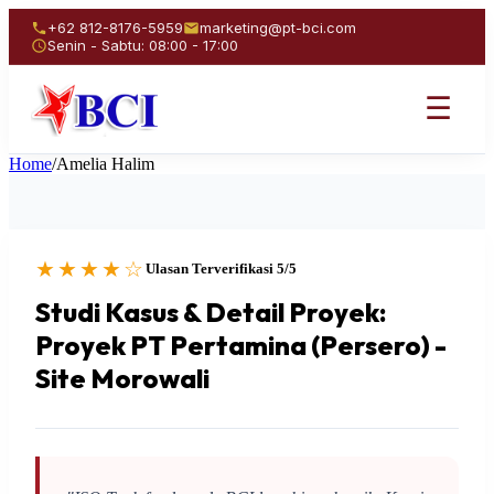
+62 812-8176-5959
marketing@pt-bci.com
Senin - Sabtu: 08:00 - 17:00
☰
Home
/
Amelia Halim
★★★★☆
Ulasan Terverifikasi 5/5
Studi Kasus & Detail Proyek:
Proyek PT Pertamina (Persero) -
Site Morowali