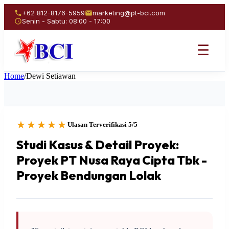
+62 812-8176-5959
marketing@pt-bci.com
Senin - Sabtu: 08:00 - 17:00
☰
Home
/
Dewi Setiawan
★★★★★
Ulasan Terverifikasi 5/5
Studi Kasus & Detail Proyek:
Proyek PT Nusa Raya Cipta Tbk -
Proyek Bendungan Lolak