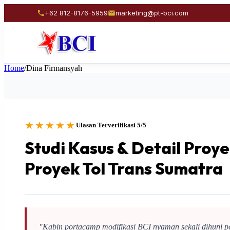
+62 812-8176-5959
marketing@pt-bci.com
Home
/
Dina Firmansyah
★★★★★
Ulasan Terverifikasi 5/5
Studi Kasus & Detail Proy
Proyek Tol Trans Sumatra
"Kabin portacamp modifikasi BCI nyaman sekali dihuni p