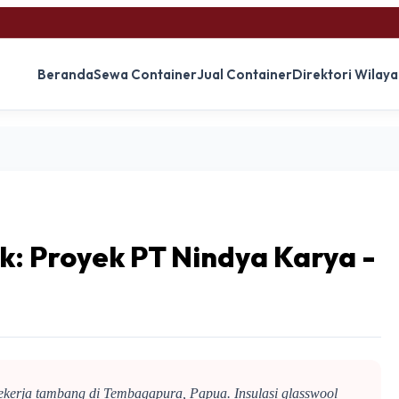
Beranda
Sewa Container
Jual Container
Direktori Wilay
ek: Proyek PT Nindya Karya -
ekerja tambang di Tembagapura, Papua. Insulasi glasswool