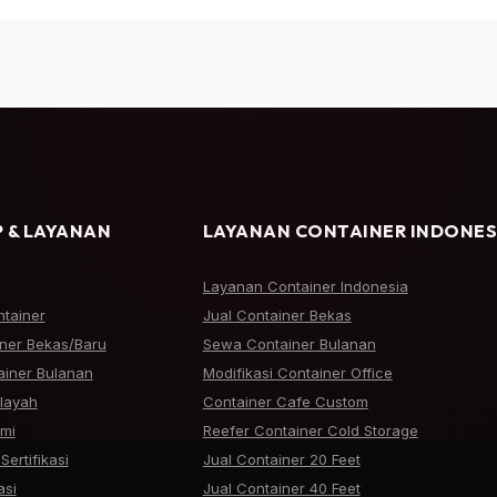
 & LAYANAN
LAYANAN CONTAINER INDONES
Layanan Container Indonesia
ntainer
Jual Container Bekas
iner Bekas/Baru
Sewa Container Bulanan
iner Bulanan
Modifikasi Container Office
ilayah
Container Cafe Custom
mi
Reefer Container Cold Storage
Sertifikasi
Jual Container 20 Feet
asi
Jual Container 40 Feet