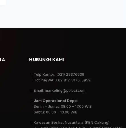
IA
HUBUNGI KAMI
Telp Kantor:
(021) 29376639
Hotline/WA:
+62 812-8176-5959
Email:
marketing@pt-bci.com
Jam Operasional Depo:
Senin – Jumat: 08.00 – 17.00 WIB
Sabtu: 08.00 – 13.00 WIB
Kawasan Berikat Nusantara (KBN Cakung),