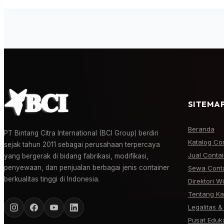
SITEMAP
Beranda
PT Bintang Citra International (BCI Group) berdiri
Katalog Co
sejak tahun 2011 sebagai perusahaan terpercaya
Jual Conta
yang bergerak di bidang fabrikasi, modifikasi,
penyewaan, dan penjualan berbagai jenis container
Sewa Conta
berkualitas tinggi di Indonesia.
Direktori W
Tentang Ka
Legalitas & 
Pusat Eduk