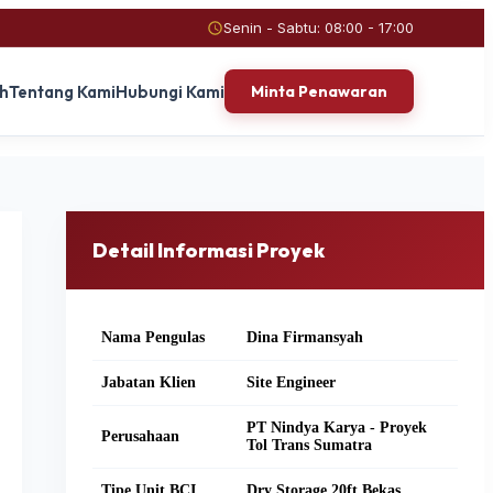
Senin - Sabtu: 08:00 - 17:00
ah
Tentang Kami
Hubungi Kami
Minta Penawaran
Detail Informasi Proyek
Nama Pengulas
Dina Firmansyah
Jabatan Klien
Site Engineer
PT Nindya Karya - Proyek
Perusahaan
Tol Trans Sumatra
Tipe Unit BCI
Dry Storage 20ft Bekas