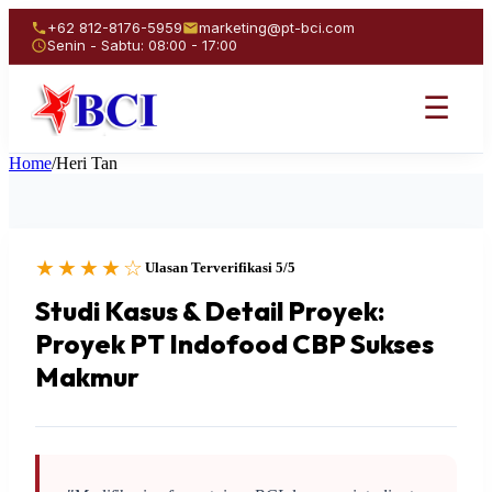
+62 812-8176-5959
marketing@pt-bci.com
Senin - Sabtu: 08:00 - 17:00
☰
Home
/
Heri Tan
★★★★☆
Ulasan Terverifikasi 5/5
Studi Kasus & Detail Proyek:
Proyek PT Indofood CBP Sukses
Makmur