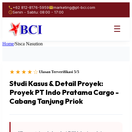
+62 812-8176-5959
marketing@pt-bci.com
Senin - Sabtu: 08:00 - 17:00
☰
Home
/
Sisca Nasution
★★★★☆
Ulasan Terverifikasi 5/5
Studi Kasus & Detail Proyek:
Proyek PT Indo Pratama Cargo -
Cabang Tanjung Priok