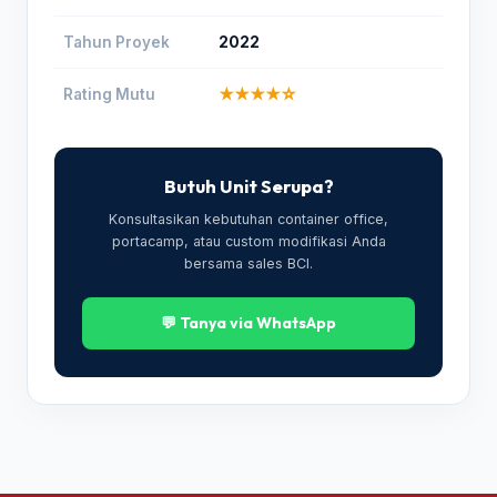
Tahun Proyek
2022
Rating Mutu
★★★★☆
Butuh Unit Serupa?
Konsultasikan kebutuhan container office,
portacamp, atau custom modifikasi Anda
bersama sales BCI.
💬 Tanya via WhatsApp