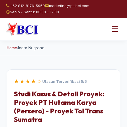
+62 812-8176-5959
marketing@pt-bci.com
Senin - Sabtu: 08:00 - 17:00
☰
Home
Indra Nugroho
/
★★★★☆
Ulasan Terverifikasi 5/5
Studi Kasus & Detail Proyek:
Proyek PT Hutama Karya
(Persero) - Proyek Tol Trans
Sumatra