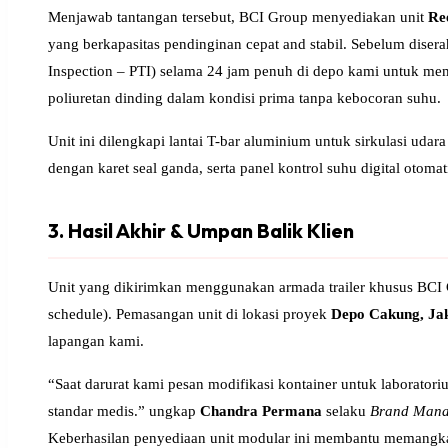
Menjawab tantangan tersebut, BCI Group menyediakan unit
Re
yang berkapasitas pendinginan cepat and stabil. Sebelum diserah
Inspection – PTI) selama 24 jam penuh di depo kami untuk mema
poliuretan dinding dalam kondisi prima tanpa kebocoran suhu.
Unit ini dilengkapi lantai T-bar aluminium untuk sirkulasi udar
dengan karet seal ganda, serta panel kontrol suhu digital otoma
3. Hasil Akhir & Umpan Balik Klien
Unit yang dikirimkan menggunakan armada trailer khusus BCI Gr
schedule). Pemasangan unit di lokasi proyek
Depo Cakung, Ja
lapangan kami.
“Saat darurat kami pesan modifikasi kontainer untuk laboratori
standar medis.” ungkap
Chandra Permana
selaku
Brand Mana
Keberhasilan penyediaan unit modular ini membantu memangka