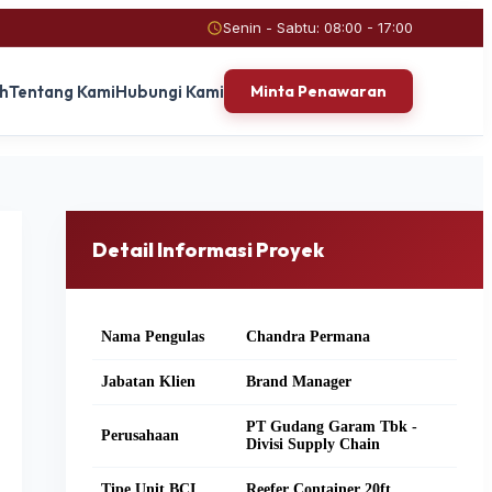
Senin - Sabtu: 08:00 - 17:00
ah
Tentang Kami
Hubungi Kami
Minta Penawaran
Detail Informasi Proyek
Nama Pengulas
Chandra Permana
Jabatan Klien
Brand Manager
PT Gudang Garam Tbk -
Perusahaan
Divisi Supply Chain
Tipe Unit BCI
Reefer Container 20ft