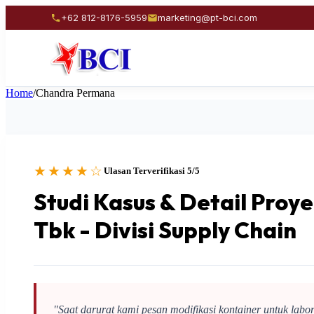
+62 812-8176-5959
marketing@pt-bci.com
Home
/
Chandra Permana
★★★★☆
Ulasan Terverifikasi 5/5
Studi Kasus & Detail Pro
Tbk - Divisi Supply Chain
"Saat darurat kami pesan modifikasi kontainer untuk lab