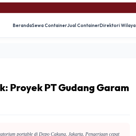
Beranda
Sewa Container
Jual Container
Direktori Wilay
yek: Proyek PT Gudang Garam
oratorium portable di Depo Cakung, Jakarta. Pengerjaan cepat