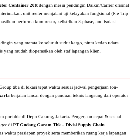
efer Container 20ft
dengan mesin pendingin Daikin/Carrier orisinal
terimakan, unit reefer menjalani uji kelayakan fungsional (Pre-Trip
stikan performa kompresor, kelistrikan 3-phase, and isolasi
a dingin yang merata ke seluruh sudut kargo, pintu kedap udara
tis yang mudah dioperasikan oleh staf lapangan klien.
oup tiba di lokasi tepat waktu sesuai jadwal pengerjaan (on-
karta
berjalan lancar dengan panduan teknis langsung dari operator
um portable di Depo Cakung, Jakarta. Pengerjaan cepat & sesuai
ger
di
PT Gudang Garam Tbk – Divisi Supply Chain
.
s waktu persiapan proyek serta memberikan ruang kerja lapangan