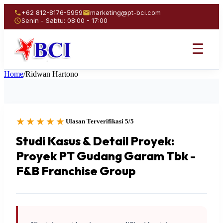
+62 812-8176-5959
marketing@pt-bci.com
Senin - Sabtu: 08:00 - 17:00
☰
Home
/
Ridwan Hartono
★★★★★
Ulasan Terverifikasi 5/5
Studi Kasus & Detail Proyek:
Proyek PT Gudang Garam Tbk -
F&B Franchise Group