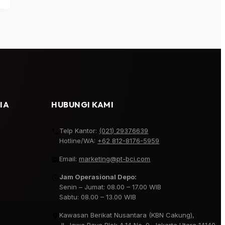
IA
HUBUNGI KAMI
Telp Kantor:
(021) 29376639
Hotline/WA:
+62 812-8176-5959
Email:
marketing@pt-bci.com
Jam Operasional Depo:
Senin – Jumat: 08.00 – 17.00 WIB
Sabtu: 08.00 – 13.00 WIB
Kawasan Berikat Nusantara (KBN Cakung),