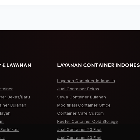
 & LAYANAN
LAYANAN CONTAINER INDONES
Layanan Container Indonesia
ntainer
Jual Container Bekas
iner Bekas/Baru
Sewa Container Bulanan
iner Bulanan
Modifikasi Container Office
ilayah
Container Cafe Custom
mi
Reefer Container Cold Storage
Sertifikasi
Jual Container 20 Feet
asi
Jual Container 40 Feet