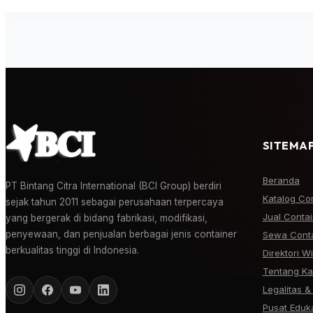
SITEMAP
Beranda
PT Bintang Citra International (BCI Group) berdiri
Katalog Co
sejak tahun 2011 sebagai perusahaan terpercaya
Jual Conta
yang bergerak di bidang fabrikasi, modifikasi,
penyewaan, dan penjualan berbagai jenis container
Sewa Conta
berkualitas tinggi di Indonesia.
Direktori W
Tentang Ka
Legalitas & 
Pusat Eduk