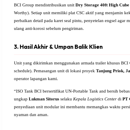
BCI Group mendistribusikan unit
Dry Storage 40ft High Cube
Worthy). Setiap unit memiliki plat CSC aktif yang menjamin k
perbaikan detail pada karet seal pintu, penyetelan engsel aga
ulang anti-korosi sebelum pengiriman.
3. Hasil Akhir & Umpan Balik Klien
Unit yang dikirimkan menggunakan armada trailer khusus BCI Gr
schedule). Pemasangan unit di lokasi proyek
Tanjung Priok, J
operator lapangan kami.
“ISO Tank BCI bersertifikat UN-Portable Tank and bersih bebas
ungkap
Lukman Sitorus
selaku
Kepala Logistics Center
di
PT 
penyediaan unit modular ini membantu memangkas waktu persi
nyaman dan aman.