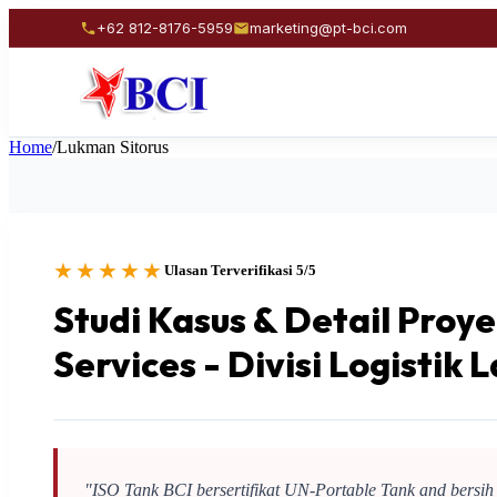
+62 812-8176-5959
marketing@pt-bci.com
Home
/
Lukman Sitorus
★★★★★
Ulasan Terverifikasi 5/5
Studi Kasus & Detail Proy
Services - Divisi Logistik 
"ISO Tank BCI bersertifikat UN-Portable Tank and bersih