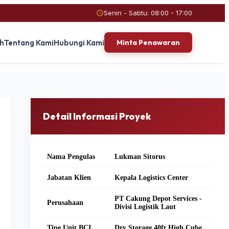
Senin - Sabtu: 08:00 - 17:00
ah
Tentang Kami
Hubungi Kami
Minta Penawaran
Detail Informasi Proyek
Nama Pengulas
Lukman Sitorus
Jabatan Klien
Kepala Logistics Center
PT Cakung Depot Services -
Perusahaan
Divisi Logistik Laut
Tipe Unit BCI
Dry Storage 40ft High Cube