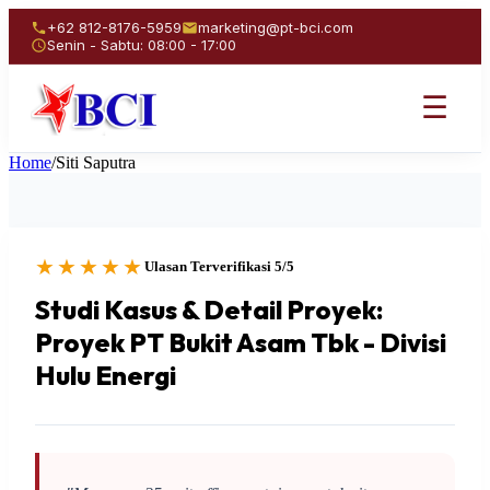
+62 812-8176-5959
marketing@pt-bci.com
Senin - Sabtu: 08:00 - 17:00
☰
Home
/
Siti Saputra
★★★★★
Ulasan Terverifikasi 5/5
Studi Kasus & Detail Proyek:
Proyek PT Bukit Asam Tbk - Divisi
Hulu Energi