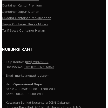
Container Kantor Premium
Container Dapur Kitchen
Gudang Container Penyimpanan
Harga Container Bekas Murah
Tarif Sewa Container Harian
HUBUNGI KAMI
Telp Kantor:
(021) 29376639
Hotline/WA:
+62 812-8176-5959
Email:
marketing@pt-bci.com
Jam Operasional Depo:
Senin – Jumat: 08.00 – 17.00 WIB
Sabtu: 08.00 – 13.00 WIB
Kawasan Berikat Nusantara (KBN Cakung),
Jl. Jawa Raya Blok A.14 No. 9, Jakarta Utara 14140