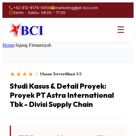
+62 812-8176-5959
marketing@pt-bci.com
Senin - Sabtu: 08:00 - 17:00
☰
Home
/
Jajang Firmansyah
★★★★☆
Ulasan Terverifikasi 5/5
Studi Kasus & Detail Proyek:
Proyek PT Astra International
Tbk - Divisi Supply Chain