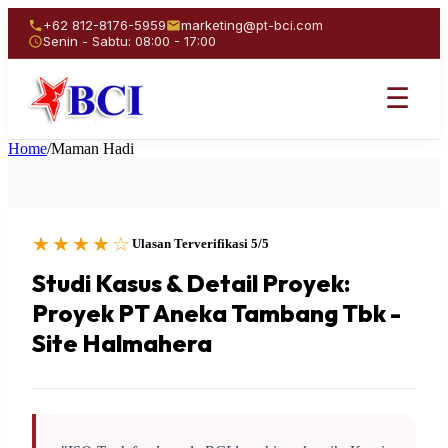
+62 812-8176-5959
marketing@pt-bci.com
Senin - Sabtu: 08:00 - 17:00
☰
Home
/
Maman Hadi
★★★★☆
Ulasan Terverifikasi 5/5
Studi Kasus & Detail Proyek:
Proyek PT Aneka Tambang Tbk -
Site Halmahera