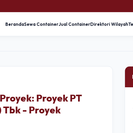
Beranda
Sewa Container
Jual Container
Direktori Wilayah
T
 Proyek: Proyek PT
) Tbk - Proyek