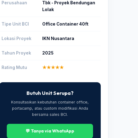
Perusahaan
Tbk - Proyek Bendungan
Lolak
Tipe Unit BCI
Office Container 40ft
Lokasi Proyek
IKN Nusantara
Tahun Proyek
2025
Rating Mutu
★★★★★
Butuh Unit Serupa?
Konsultasikan kebutuhan container office,
portacamp, atau custom modifikasi Anda
bersama sales BCI.
💬 Tanya via WhatsApp