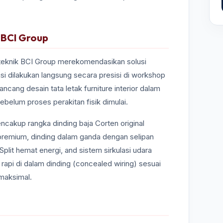
i BCI Group
 teknik BCI Group merekomendasikan solusi
si dilakukan langsung secara presisi di workshop
cang desain tata letak furniture interior dalam
ebelum proses perakitan fisik dimulai.
ncakup rangka dinding baja Corten original
y premium, dinding dalam ganda dengan selipan
plit hemat energi, and sistem sirkulasi udara
m rapi di dalam dinding (concealed wiring) sesuai
 maksimal.