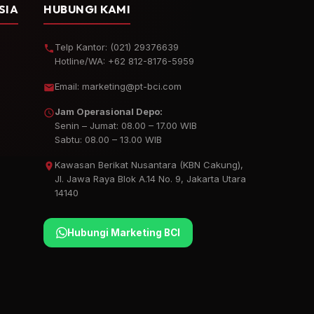
SIA
HUBUNGI KAMI
Telp Kantor:
(021) 29376639
Hotline/WA:
+62 812-8176-5959
Email:
marketing@pt-bci.com
Jam Operasional Depo:
Senin – Jumat: 08.00 – 17.00 WIB
Sabtu: 08.00 – 13.00 WIB
Kawasan Berikat Nusantara (KBN Cakung),
Jl. Jawa Raya Blok A.14 No. 9, Jakarta Utara
14140
Hubungi Marketing BCI