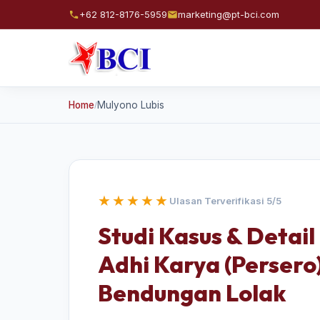
+62 812-8176-5959
marketing@pt-bci.com
Home
Mulyono Lubis
/
★★★★★
Ulasan Terverifikasi 5/5
Studi Kasus & Detail
Adhi Karya (Persero
Bendungan Lolak