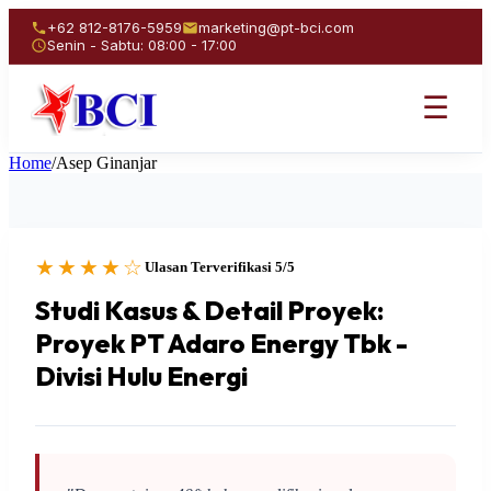
+62 812-8176-5959
marketing@pt-bci.com
Senin - Sabtu: 08:00 - 17:00
☰
Home
/
Asep Ginanjar
★★★★☆
Ulasan Terverifikasi 5/5
Studi Kasus & Detail Proyek:
Proyek PT Adaro Energy Tbk -
Divisi Hulu Energi