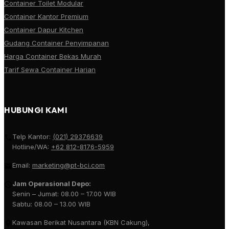
Container Toilet Modular
Container Kantor Premium
Container Dapur Kitchen
Gudang Container Penyimpanan
Harga Container Bekas Murah
Tarif Sewa Container Harian
HUBUNGI KAMI
Telp Kantor:
(021) 29376639
Hotline/WA:
+62 812-8176-5959
Email:
marketing@pt-bci.com
Jam Operasional Depo:
Senin – Jumat: 08.00 – 17.00 WIB
Sabtu: 08.00 – 13.00 WIB
Kawasan Berikat Nusantara (KBN Cakung),