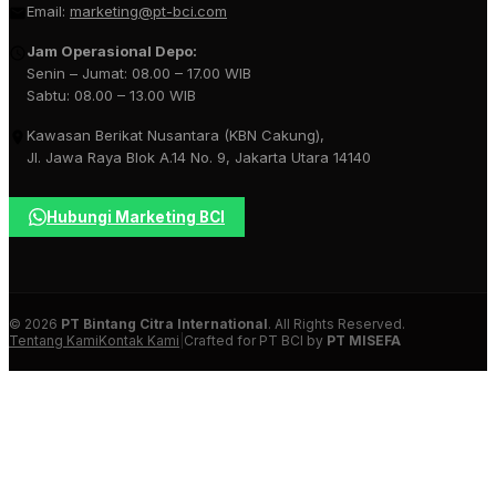
Email:
marketing@pt-bci.com
Jam Operasional Depo:
Senin – Jumat: 08.00 – 17.00 WIB
Sabtu: 08.00 – 13.00 WIB
Kawasan Berikat Nusantara (KBN Cakung),
Jl. Jawa Raya Blok A.14 No. 9, Jakarta Utara 14140
Hubungi Marketing BCI
© 2026
PT Bintang Citra International
. All Rights Reserved.
Tentang Kami
Kontak Kami
|
Crafted for PT BCI by
PT MISEFA