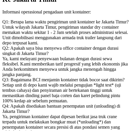
Informasi operasional pengadaan unit kontainer:
Q1: Berapa lama waktu pengiriman unit kontainer ke Jakarta Timur?
Untuk wilayah Jakarta Timur, pengiriman standar dry container
memakan waktu sekitar 1 - 2 Jam setelah proses administrasi selesai.
Unit dimobilisasi menggunakan armada truk trailer langsung dari
depo terpusat kami.
Q2: Apakah saya bisa menyewa office container dengan durasi
singkat di Jakarta Timur?
Ya, kami melayani penyewaan bulanan dengan durasi sewa
fleksibel. Kami memberikan tarif progresif yang lebih ekonomis jika
Anda berkomitmen menyewa untuk jangka menengah hingga
jangka panjang.
Q3: Bagaimana BCI menjamin kontainer tidak bocor saat dikirim?
Setiap unit di depo kami wajib melalui pengujian *light test* (uji
tembus cahaya) dan penyiraman air bertekanan tinggi untuk
memastikan dinding panel baja corten dan karet pelindung pintu
100% kedap air sebelum pemuatan.
Q4: Apakah disediakan bantuan penempatan unit (unloading) di
Jakarta Timur?
Ya, pengiriman kontainer dapat dipesan berikut jasa truk crane
terpadu untuk melakukan bongkar muat (*unloading*) dan
penempatan kontainer secara presisi di atas pondasi semen yang