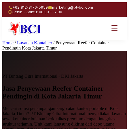
+62 812-8176-5959
marketing@pt-bci.com
Senin - Sabtu: 08:00 - 17:00
☰
Home
/
Layanan Kontainer
/
Penyewaan Reefer Container
Pendingin Kota Jakarta Timur
PT Bintang Citra International - DKI Jakarta
Jasa Penyewaan
Reefer Container
Pendingin
di Kota Jakarta Timur
Mencari solusi penampangan kargo atau kantor portable di Kota
Jakarta Timur? PT Bintang Citra International menyediakan layanan
sewa kontainer bulanan berkualitas premium dengan integritas
struktur terjamin. Unit kami langsung dikirim dari depo utama