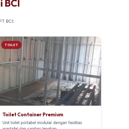
i BCI
 PT BCI:
TOILET
Toilet Container Premium
Unit toilet portabel modular dengan fasilitas
wastafel dan sanitasi lengkap.