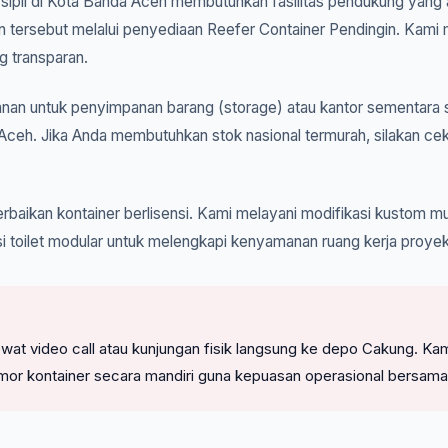
k sipil di Kota Banda Aceh membutuhkan fasilitas pendukung yang a
n tersebut melalui penyediaan Reefer Container Pendingin. Kami 
g transparan.
an untuk penyimpanan barang (storage) atau kantor sementara s
Aceh. Jika Anda membutuhkan stok nasional termurah, silakan ce
rbaikan kontainer berlisensi. Kami melayani modifikasi kustom mul
si toilet modular untuk melengkapi kenyamanan ruang kerja proye
l lewat video call atau kunjungan fisik langsung ke depo Cakung
mor kontainer secara mandiri guna kepuasan operasional bersama