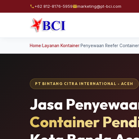
+62 812-8176-5959
marketing@pt-bci.com
Home
Layanan Kontainer
Penyewaan Reefer Container
/
/
PT BINTANG CITRA INTERNATIONAL - ACEH
Jasa Penyewa
Container Pend