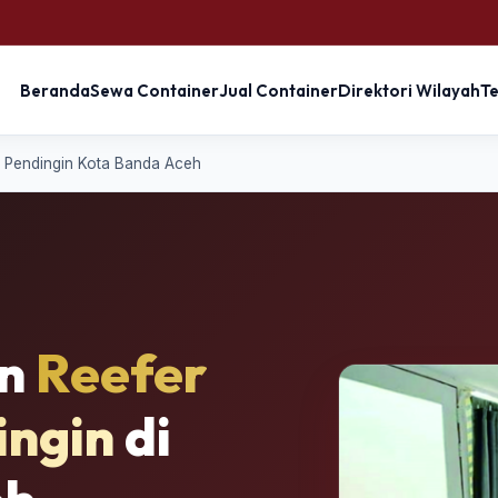
Beranda
Sewa Container
Jual Container
Direktori Wilayah
T
 Pendingin Kota Banda Aceh
an
Reefer
ingin
di