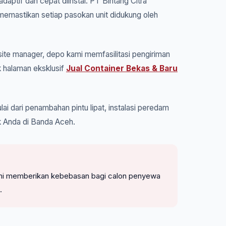
daptif dan cepat diinstal. PT Bintang Citra
memastikan setiap pasokan unit didukung oleh
ite manager, depo kami memfasilitasi pengiriman
k halaman eksklusif
Jual Container Bekas & Baru
ai dari penambahan pintu lipat, instalasi peredam
k Anda di Banda Aceh.
. Kami memberikan kebebasan bagi calon penyewa
.