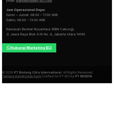
Email:
marketing@pt-bci.com
Jam Operasional Depo:
Senin – Jumat: 08.00 – 17.00 WIB
Sabtu: 08.00 – 13.00 WIB
Kawasan Berikat Nusantara (KBN Cakung),
Jl. Jawa Raya Blok A.14 No. 9, Jakarta Utara 14140
Hubungi Marketing BCI
© 2026
PT Bintang Citra International
. All Rights Reserved.
Tentang Kami
Kontak Kami
|
Crafted for PT BCI by
PT MISEFA