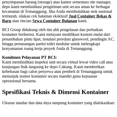
penyimpanan barang (storage) atau kantor sementara site manager,
depo kami memfasilitasi pengiriman unit secara aman ke berbagai
kecamatan di Temanggung. Jika Anda membutuhkan stok nasional
termurah, silakan cek halaman eksklusif
Jual Container Bekas &
Baru
atau rincian
Sewa Container Bulanan
kami.
BCI Group didukung oleh tim ahli pengelasan dan perbaikan
kontainer berlisensi. Kami melayani modifikasi kustom mulai dari
penambahan pintu lipat, instalasi peredam glasswool, pendingin AC,
hingga pemasangan partisi toilet modular untuk melengkapi
kenyamanan ruang kerja proyek Anda di Temanggung.
Komitmen Pelayanan PT BCI:
Kami memfasilitasi inspeksi unit secara virtual lewat video call atau
kunjungan fisik langsung ke depo Cakung. Kami memberikan
kebebasan bagi calon penyewa atau pembeli di Temanggung untuk
menunjuk nomor kontainer secara mandiri guna kepuasan
operasional bersama.
Spesifikasi Teknis & Dimensi Kontainer
Ukuran standar dan data daya tampung kontainer yang dialokasikan:
Kriteria Unit
Spesifikasi Teknis