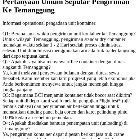
Pertanyaan Umum Seputar Pengiriman
Ke Temanggung
Informasi operasional pengadaan unit kontainer:
Q1: Berapa lama waktu pengiriman unit kontainer ke Temanggung?
Untuk wilayah Temanggung, pengiriman standar dry container
memakan waktu sekitar 1 - 2 Hari setelah proses administrasi
selesai. Unit dimobilisasi menggunakan armada truk trailer langsung
dari depo terpusat kami.
Q2: Apakah saya bisa menyewa office container dengan durasi
singkat di Temanggung?
Ya, kami melayani penyewaan bulanan dengan durasi sewa
fleksibel. Kami memberikan tarif progresif yang lebih ekonomis jika
Anda berkomitmen menyewa untuk jangka menengah hingga
jangka panjang.
Q3: Bagaimana BCI menjamin kontainer tidak bocor saat dikirim?
Setiap unit di depo kami wajib melalui pengujian *light test* (uji
tembus cahaya) dan penyiraman air bertekanan tinggi untuk
memastikan dinding panel baja corten dan karet pelindung pintu
100% kedap air sebelum pemuatan.
Q4: Apakah disediakan bantuan penempatan unit (unloading) di
Temanggung?
Ya, pengiriman kontainer dapat dipesan berikut jasa truk crane