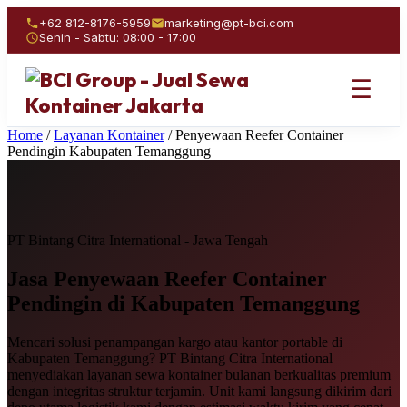
+62 812-8176-5959
marketing@pt-bci.com
Senin - Sabtu: 08:00 - 17:00
☰
Home
/
Layanan Kontainer
/
Penyewaan Reefer Container
Pendingin Kabupaten Temanggung
PT Bintang Citra International - Jawa Tengah
Jasa Penyewaan
Reefer Container
Pendingin
di Kabupaten Temanggung
Mencari solusi penampangan kargo atau kantor portable di
Kabupaten Temanggung? PT Bintang Citra International
menyediakan layanan sewa kontainer bulanan berkualitas premium
dengan integritas struktur terjamin. Unit kami langsung dikirim dari