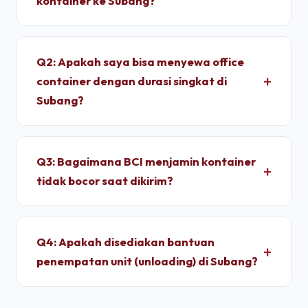
kontainer ke Subang?
Untuk wilayah Subang, pengiriman standar dry
container memakan waktu sekitar 2 - 4 Jam
Q2: Apakah saya bisa menyewa office
setelah proses administrasi selesai. Unit
container dengan durasi singkat di
dimobilisasi menggunakan armada truk trailer
Subang?
langsung dari depo terpusat kami.
Ya, kami melayani penyewaan bulanan dengan
durasi sewa fleksibel. Kami memberikan tarif
Q3: Bagaimana BCI menjamin kontainer
progresif yang lebih ekonomis jika Anda
tidak bocor saat dikirim?
berkomitmen menyewa untuk jangka menengah
hingga jangka panjang.
Setiap unit di depo kami wajib melalui pengujian
*light test* (uji tembus cahaya) dan penyiraman
Q4: Apakah disediakan bantuan
air bertekanan tinggi untuk memastikan dinding
penempatan unit (unloading) di Subang?
panel baja corten dan karet pelindung pintu 100%
kedap air sebelum pemuatan.
Ya, pengiriman kontainer dapat dipesan berikut