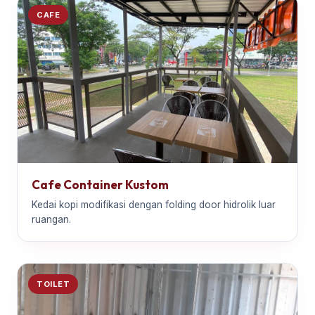
CAFE
Cafe Container Kustom
Kedai kopi modifikasi dengan folding door hidrolik luar
ruangan.
TOILET