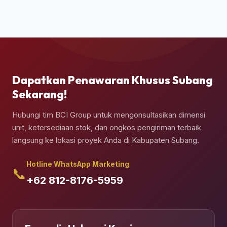
jasa truk crane terpadu untuk melakukan bongkar
muat (*unloading*) dan penempatan kontainer
secara presisi di atas pondasi semen yang telah
Anda siapkan.
Dapatkan Penawaran Khusus Subang
Sekarang!
Hubungi tim BCI Group untuk mengonsultasikan dimensi
unit, ketersediaan stok, dan ongkos pengiriman terbaik
langsung ke lokasi proyek Anda di Kabupaten Subang.
Hotline WhatsApp Marketing
📞
+62 812-8176-5959