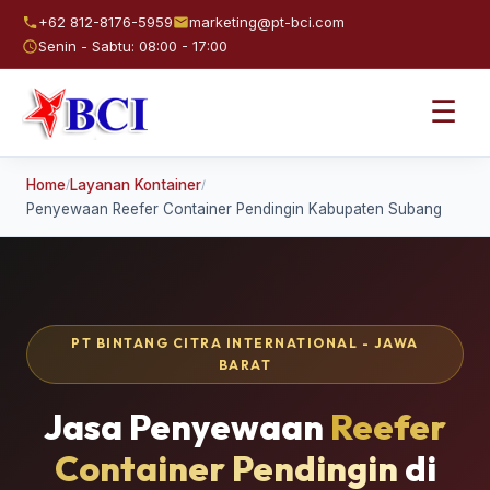
+62 812-8176-5959
marketing@pt-bci.com
Senin - Sabtu: 08:00 - 17:00
☰
Home
Layanan Kontainer
/
/
Penyewaan Reefer Container Pendingin Kabupaten Subang
PT BINTANG CITRA INTERNATIONAL - JAWA
BARAT
Jasa Penyewaan
Reefer
Container Pendingin
di