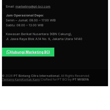
Email:
marketing@pt-bci.com
Jam Operasional Depo:
Senin – Jumat: 08.00 – 17.00 WIB
Sabtu: 08.00 – 13.00 WIB
Kawasan Berikat Nusantara (KBN Cakung),
Jl. Jawa Raya Blok A.14 No. 9, Jakarta Utara 14140
Hubungi Marketing BCI
© 2026
PT Bintang Citra International
. All Rights Reserved.
Tentang Kami
Kontak Kami
|
Crafted for PT BCI by
PT MISEFA