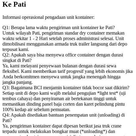
Ke Pati
Informasi operasional pengadaan unit kontainer:
Q1: Berapa lama waktu pengiriman unit kontainer ke Pati?
Untuk wilayah Pati, pengiriman standar dry container memakan
waktu sekitar 1 - 2 Hari setelah proses administrasi selesai. Unit
dimobilisasi menggunakan armada truk trailer langsung dari depo
terpusat kami.
Q2: Apakah saya bisa menyewa office container dengan durasi
singkat di Pati?
Ya, kami melayani penyewaan bulanan dengan durasi sewa
fleksibel. Kami memberikan tarif progresif yang lebih ekonomis jika
Anda berkomitmen menyewa untuk jangka menengah hingga
jangka panjang.
Q3: Bagaimana BCI menjamin kontainer tidak bocor saat dikirim?
Setiap unit di depo kami wajib melalui pengujian *light test* (uji
tembus cahaya) dan penyiraman air bertekanan tinggi untuk
memastikan dinding panel baja corten dan karet pelindung pintu
100% kedap air sebelum pemuatan.
Q4: Apakah disediakan bantuan penempatan unit (unloading) di
Pati?
Ya, pengiriman kontainer dapat dipesan berikut jasa truk crane
terpadu untuk melakukan bongkar muat (*unloading*) dan