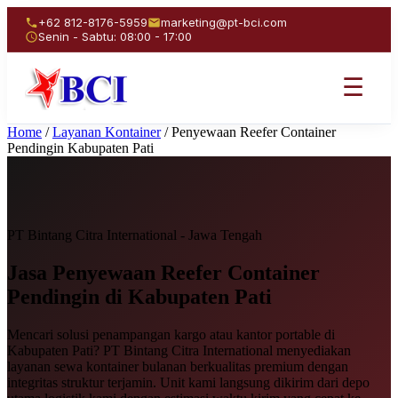
+62 812-8176-5959
marketing@pt-bci.com
Senin - Sabtu: 08:00 - 17:00
☰
Home
/
Layanan Kontainer
/
Penyewaan Reefer Container
Pendingin Kabupaten Pati
PT Bintang Citra International - Jawa Tengah
Jasa Penyewaan
Reefer Container
Pendingin
di Kabupaten Pati
Mencari solusi penampangan kargo atau kantor portable di
Kabupaten Pati? PT Bintang Citra International menyediakan
layanan sewa kontainer bulanan berkualitas premium dengan
integritas struktur terjamin. Unit kami langsung dikirim dari depo