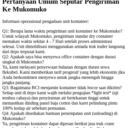
Pertanyaan Umum Seputar Pengiriman
Ke Mukomuko
Informasi operasional pengadaan unit kontainer:
Q1: Berapa lama waktu pengiriman unit kontainer ke Mukomuko?
Untuk wilayah Mukomuko, pengiriman standar dry container
memakan waktu sekitar 4 - 7 Hari setelah proses administrasi
selesai. Unit dimobilisasi menggunakan armada truk trailer langsung
dari depo terpusat kami.
Q2: Apakah saya bisa menyewa office container dengan durasi
singkat di Mukomuko?
Ya, kami melayani penyewaan bulanan dengan durasi sewa
fleksibel. Kami memberikan tarif progresif yang lebih ekonomis jika
Anda berkomitmen menyewa untuk jangka menengah hingga
jangka panjang.
Q3: Bagaimana BCI menjamin kontainer tidak bocor saat dikirim?
Setiap unit di depo kami wajib melalui pengujian *light test* (uji
tembus cahaya) dan penyiraman air bertekanan tinggi untuk
memastikan dinding panel baja corten dan karet pelindung pintu
100% kedap air sebelum pemuatan.
Q4: Apakah disediakan bantuan penempatan unit (unloading) di
Mukomuko?
Ya, pengiriman kontainer dapat dipesan berikut jasa truk crane