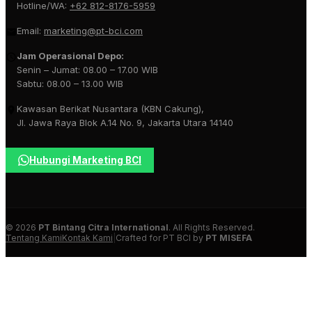
Hotline/WA:
+62 812-8176-5959
Email:
marketing@pt-bci.com
Jam Operasional Depo:
Senin – Jumat: 08.00 – 17.00 WIB
Sabtu: 08.00 – 13.00 WIB
Kawasan Berikat Nusantara (KBN Cakung),
Jl. Jawa Raya Blok A.14 No. 9, Jakarta Utara 14140
Hubungi Marketing BCI
© 2026
PT Bintang Citra International
. All Rights Reserved.
Tentang Kami
Kontak Kami
|
Crafted for PT BCI by
PT MISEFA