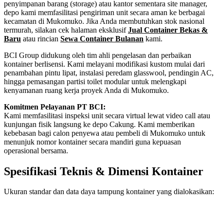
penyimpanan barang (storage) atau kantor sementara site manager,
depo kami memfasilitasi pengiriman unit secara aman ke berbagai
kecamatan di Mukomuko. Jika Anda membutuhkan stok nasional
termurah, silakan cek halaman eksklusif
Jual Container Bekas &
Baru
atau rincian
Sewa Container Bulanan
kami.
BCI Group didukung oleh tim ahli pengelasan dan perbaikan
kontainer berlisensi. Kami melayani modifikasi kustom mulai dari
penambahan pintu lipat, instalasi peredam glasswool, pendingin AC,
hingga pemasangan partisi toilet modular untuk melengkapi
kenyamanan ruang kerja proyek Anda di Mukomuko.
Komitmen Pelayanan PT BCI:
Kami memfasilitasi inspeksi unit secara virtual lewat video call atau
kunjungan fisik langsung ke depo Cakung. Kami memberikan
kebebasan bagi calon penyewa atau pembeli di Mukomuko untuk
menunjuk nomor kontainer secara mandiri guna kepuasan
operasional bersama.
Spesifikasi Teknis & Dimensi Kontainer
Ukuran standar dan data daya tampung kontainer yang dialokasikan:
Kriteria Unit
Spesifikasi Teknis