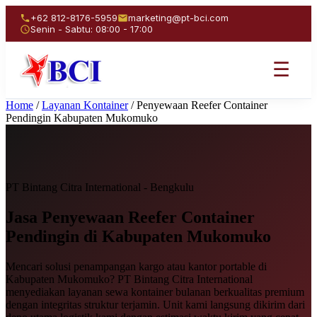
+62 812-8176-5959
marketing@pt-bci.com
Senin - Sabtu: 08:00 - 17:00
☰
Home
/
Layanan Kontainer
/
Penyewaan Reefer Container
Pendingin Kabupaten Mukomuko
PT Bintang Citra International - Bengkulu
Jasa Penyewaan
Reefer Container
Pendingin
di Kabupaten Mukomuko
Mencari solusi penampangan kargo atau kantor portable di
Kabupaten Mukomuko? PT Bintang Citra International
menyediakan layanan sewa kontainer bulanan berkualitas premium
dengan integritas struktur terjamin. Unit kami langsung dikirim dari