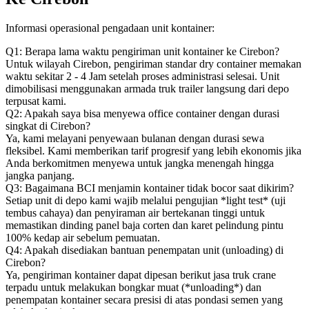
Informasi operasional pengadaan unit kontainer:
Q1: Berapa lama waktu pengiriman unit kontainer ke Cirebon?
Untuk wilayah Cirebon, pengiriman standar dry container memakan
waktu sekitar 2 - 4 Jam setelah proses administrasi selesai. Unit
dimobilisasi menggunakan armada truk trailer langsung dari depo
terpusat kami.
Q2: Apakah saya bisa menyewa office container dengan durasi
singkat di Cirebon?
Ya, kami melayani penyewaan bulanan dengan durasi sewa
fleksibel. Kami memberikan tarif progresif yang lebih ekonomis jika
Anda berkomitmen menyewa untuk jangka menengah hingga
jangka panjang.
Q3: Bagaimana BCI menjamin kontainer tidak bocor saat dikirim?
Setiap unit di depo kami wajib melalui pengujian *light test* (uji
tembus cahaya) dan penyiraman air bertekanan tinggi untuk
memastikan dinding panel baja corten dan karet pelindung pintu
100% kedap air sebelum pemuatan.
Q4: Apakah disediakan bantuan penempatan unit (unloading) di
Cirebon?
Ya, pengiriman kontainer dapat dipesan berikut jasa truk crane
terpadu untuk melakukan bongkar muat (*unloading*) dan
penempatan kontainer secara presisi di atas pondasi semen yang