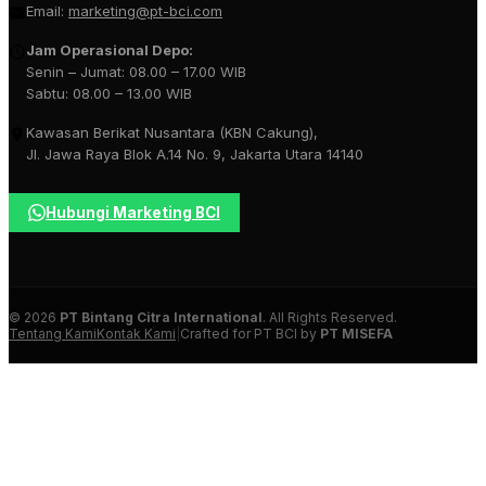
Email:
marketing@pt-bci.com
Jam Operasional Depo:
Senin – Jumat: 08.00 – 17.00 WIB
Sabtu: 08.00 – 13.00 WIB
Kawasan Berikat Nusantara (KBN Cakung),
Jl. Jawa Raya Blok A.14 No. 9, Jakarta Utara 14140
Hubungi Marketing BCI
© 2026
PT Bintang Citra International
. All Rights Reserved.
Tentang Kami
Kontak Kami
|
Crafted for PT BCI by
PT MISEFA