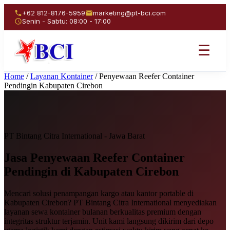
+62 812-8176-5959
marketing@pt-bci.com
Senin - Sabtu: 08:00 - 17:00
☰
Home
/
Layanan Kontainer
/
Penyewaan Reefer Container
Pendingin Kabupaten Cirebon
PT Bintang Citra International - Jawa Barat
Jasa Penyewaan
Reefer Container
Pendingin
di Kabupaten Cirebon
Mencari solusi penampangan kargo atau kantor portable di
Kabupaten Cirebon? PT Bintang Citra International menyediakan
layanan sewa kontainer bulanan berkualitas premium dengan
integritas struktur terjamin. Unit kami langsung dikirim dari depo