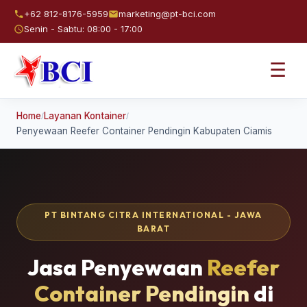
+62 812-8176-5959
marketing@pt-bci.com
Senin - Sabtu: 08:00 - 17:00
☰
Home
Layanan Kontainer
/
/
Penyewaan Reefer Container Pendingin Kabupaten Ciamis
PT BINTANG CITRA INTERNATIONAL - JAWA
BARAT
Jasa Penyewaan
Reefer
Container Pendingin
di