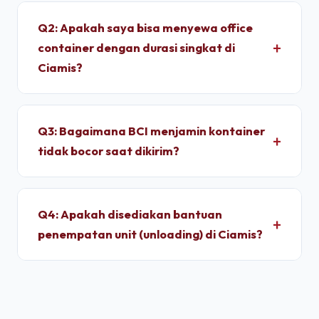
container memakan waktu sekitar 2 - 4 Jam
Q2: Apakah saya bisa menyewa office
setelah proses administrasi selesai. Unit
container dengan durasi singkat di
dimobilisasi menggunakan armada truk trailer
Ciamis?
langsung dari depo terpusat kami.
Ya, kami melayani penyewaan bulanan dengan
durasi sewa fleksibel. Kami memberikan tarif
Q3: Bagaimana BCI menjamin kontainer
progresif yang lebih ekonomis jika Anda
tidak bocor saat dikirim?
berkomitmen menyewa untuk jangka menengah
hingga jangka panjang.
Setiap unit di depo kami wajib melalui pengujian
*light test* (uji tembus cahaya) dan penyiraman
Q4: Apakah disediakan bantuan
air bertekanan tinggi untuk memastikan dinding
penempatan unit (unloading) di Ciamis?
panel baja corten dan karet pelindung pintu 100%
kedap air sebelum pemuatan.
Ya, pengiriman kontainer dapat dipesan berikut
jasa truk crane terpadu untuk melakukan bongkar
muat (*unloading*) dan penempatan kontainer