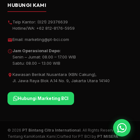
HUBUNGI KAMI
Telp Kantor:
(021) 29376639
Hotline/WA:
+62 812-8176-5959
Email:
marketing@pt-bci.com
Jam Operasional Depo:
Senin – Jumat: 08.00 – 17.00 WIB
Sabtu: 08.00 – 13.00 WIB
Kawasan Berikat Nusantara (KBN Cakung),
Jl. Jawa Raya Blok A.14 No. 9, Jakarta Utara 14140
Hubungi Marketing BCI
© 2026
PT Bintang Citra International
. All Rights Reserved.
Tentang Kami
Kontak Kami
|
Crafted for PT BCI by
PT MISEFA