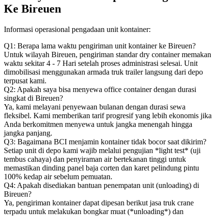
Ke Bireuen
Informasi operasional pengadaan unit kontainer:
Q1: Berapa lama waktu pengiriman unit kontainer ke Bireuen?
Untuk wilayah Bireuen, pengiriman standar dry container memakan
waktu sekitar 4 - 7 Hari setelah proses administrasi selesai. Unit
dimobilisasi menggunakan armada truk trailer langsung dari depo
terpusat kami.
Q2: Apakah saya bisa menyewa office container dengan durasi
singkat di Bireuen?
Ya, kami melayani penyewaan bulanan dengan durasi sewa
fleksibel. Kami memberikan tarif progresif yang lebih ekonomis jika
Anda berkomitmen menyewa untuk jangka menengah hingga
jangka panjang.
Q3: Bagaimana BCI menjamin kontainer tidak bocor saat dikirim?
Setiap unit di depo kami wajib melalui pengujian *light test* (uji
tembus cahaya) dan penyiraman air bertekanan tinggi untuk
memastikan dinding panel baja corten dan karet pelindung pintu
100% kedap air sebelum pemuatan.
Q4: Apakah disediakan bantuan penempatan unit (unloading) di
Bireuen?
Ya, pengiriman kontainer dapat dipesan berikut jasa truk crane
terpadu untuk melakukan bongkar muat (*unloading*) dan