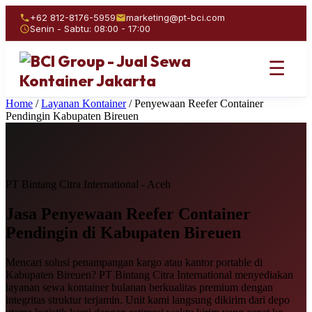
+62 812-8176-5959
marketing@pt-bci.com
Senin - Sabtu: 08:00 - 17:00
☰
Home
/
Layanan Kontainer
/
Penyewaan Reefer Container
Pendingin Kabupaten Bireuen
PT Bintang Citra International - Aceh
Jasa Penyewaan
Reefer Container
Pendingin
di Kabupaten Bireuen
Mencari solusi penampangan kargo atau kantor portable di
Kabupaten Bireuen? PT Bintang Citra International menyediakan
layanan sewa kontainer bulanan berkualitas premium dengan
integritas struktur terjamin. Unit kami langsung dikirim dari depo