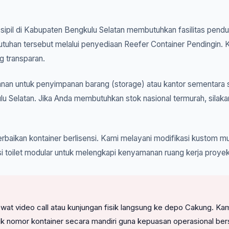
k sipil di Kabupaten Bengkulu Selatan membutuhkan fasilitas pendu
butuhan tersebut melalui penyediaan Reefer Container Pendingin.
g transparan.
an untuk penyimpanan barang (storage) atau kantor sementara s
u Selatan. Jika Anda membutuhkan stok nasional termurah, silak
rbaikan kontainer berlisensi. Kami melayani modifikasi kustom mul
i toilet modular untuk melengkapi kenyamanan ruang kerja proyek
l lewat video call atau kunjungan fisik langsung ke depo Cakung
uk nomor kontainer secara mandiri guna kepuasan operasional be