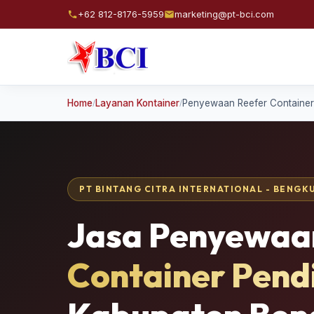
+62 812-8176-5959
marketing@pt-bci.com
Home
Layanan Kontainer
Penyewaan Reefer Container
/
/
PT BINTANG CITRA INTERNATIONAL - BENGK
Jasa Penyewa
Container Pend