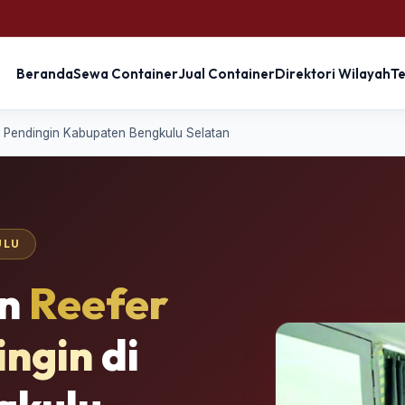
Beranda
Sewa Container
Jual Container
Direktori Wilayah
T
 Pendingin Kabupaten Bengkulu Selatan
ULU
an
Reefer
ingin
di