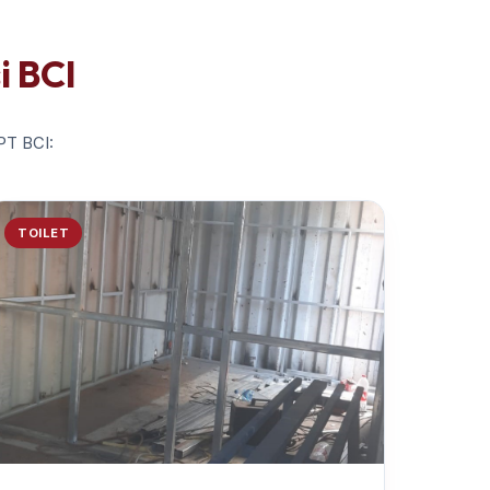
i BCI
 PT BCI:
TOILET