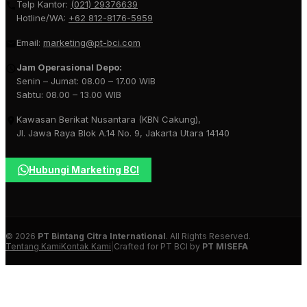
Telp Kantor:
(021) 29376639
Hotline/WA:
+62 812-8176-5959
Email:
marketing@pt-bci.com
Jam Operasional Depo:
Senin – Jumat: 08.00 – 17.00 WIB
Sabtu: 08.00 – 13.00 WIB
Kawasan Berikat Nusantara (KBN Cakung),
Jl. Jawa Raya Blok A.14 No. 9, Jakarta Utara 14140
Hubungi Marketing BCI
© 2026
PT Bintang Citra International
. All Rights Reserved.
Tentang Kami
Kontak Kami
|
Crafted for PT BCI by
PT MISEFA