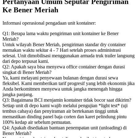
Pertanyaan Umum Seputar Pengiriman
Ke Bener Meriah
Informasi operasional pengadaan unit kontainer:
Q1: Berapa lama waktu pengiriman unit kontainer ke Bener
Meriah?
Untuk wilayah Bener Meriah, pengiriman standar dry container
memakan waktu sekitar 4 - 7 Hari setelah proses administrasi
selesai. Unit dimobilisasi menggunakan armada truk trailer langsung
dari depo terpusat kami.
Q2: Apakah saya bisa menyewa office container dengan durasi
singkat di Bener Meriah?
Ya, kami melayani penyewaan bulanan dengan durasi sewa
fleksibel. Kami memberikan tarif progresif yang lebih ekonomis jika
Anda berkomitmen menyewa untuk jangka menengah hingga
jangka panjang.
Q3: Bagaimana BCI menjamin kontainer tidak bocor saat dikirim?
Setiap unit di depo kami wajib melalui pengujian *light test* (uji
tembus cahaya) dan penyiraman air bertekanan tinggi untuk
memastikan dinding panel baja corten dan karet pelindung pintu
100% kedap air sebelum pemuatan.
Q4: Apakah disediakan bantuan penempatan unit (unloading) di
Bener Meriah?