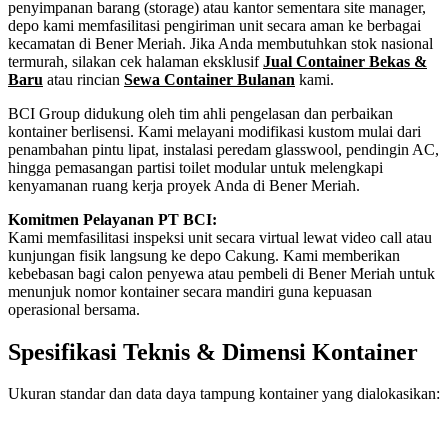
penyimpanan barang (storage) atau kantor sementara site manager,
depo kami memfasilitasi pengiriman unit secara aman ke berbagai
kecamatan di Bener Meriah. Jika Anda membutuhkan stok nasional
termurah, silakan cek halaman eksklusif
Jual Container Bekas &
Baru
atau rincian
Sewa Container Bulanan
kami.
BCI Group didukung oleh tim ahli pengelasan dan perbaikan
kontainer berlisensi. Kami melayani modifikasi kustom mulai dari
penambahan pintu lipat, instalasi peredam glasswool, pendingin AC,
hingga pemasangan partisi toilet modular untuk melengkapi
kenyamanan ruang kerja proyek Anda di Bener Meriah.
Komitmen Pelayanan PT BCI:
Kami memfasilitasi inspeksi unit secara virtual lewat video call atau
kunjungan fisik langsung ke depo Cakung. Kami memberikan
kebebasan bagi calon penyewa atau pembeli di Bener Meriah untuk
menunjuk nomor kontainer secara mandiri guna kepuasan
operasional bersama.
Spesifikasi Teknis & Dimensi Kontainer
Ukuran standar dan data daya tampung kontainer yang dialokasikan:
Kriteria Unit
Spesifikasi Teknis