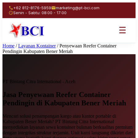
+62 812-8176-5959
marketing@pt-bci.com
Senin - Sabtu: 08:00 - 17:00
☰
Home
/
Layanan Kontainer
/
Penyewaan Reefer Container
Pendingin Kabupaten Bener Meriah
PT Bintang Citra International - Aceh
Jasa Penyewaan
Reefer Container
Pendingin
di Kabupaten Bener Meriah
Mencari solusi penampangan kargo atau kantor portable di
Kabupaten Bener Meriah? PT Bintang Citra International
menyediakan layanan sewa kontainer bulanan berkualitas premium
dengan integritas struktur terjamin. Unit kami langsung dikirim dari