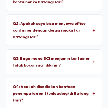
kontainer ke Batang Hari?
Untuk wilayah Batang Hari, pengiriman standar dry
container memakan waktu sekitar 4 - 7 Hari
Q2: Apakah saya bisa menyewa office
setelah proses administrasi selesai. Unit
container dengan durasi singkat di
dimobilisasi menggunakan armada truk trailer
Batang Hari?
langsung dari depo terpusat kami.
Ya, kami melayani penyewaan bulanan dengan
durasi sewa fleksibel. Kami memberikan tarif
Q3: Bagaimana BCI menjamin kontainer
progresif yang lebih ekonomis jika Anda
tidak bocor saat dikirim?
berkomitmen menyewa untuk jangka menengah
hingga jangka panjang.
Setiap unit di depo kami wajib melalui pengujian
*light test* (uji tembus cahaya) dan penyiraman
Q4: Apakah disediakan bantuan
air bertekanan tinggi untuk memastikan dinding
penempatan unit (unloading) di Batang
panel baja corten dan karet pelindung pintu 100%
Hari?
kedap air sebelum pemuatan.