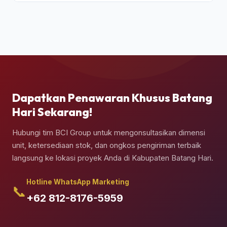
Ya, pengiriman kontainer dapat dipesan berikut
jasa truk crane terpadu untuk melakukan bongkar
muat (*unloading*) dan penempatan kontainer
secara presisi di atas pondasi semen yang telah
Anda siapkan.
Dapatkan Penawaran Khusus Batang
Hari Sekarang!
Hubungi tim BCI Group untuk mengonsultasikan dimensi
unit, ketersediaan stok, dan ongkos pengiriman terbaik
langsung ke lokasi proyek Anda di Kabupaten Batang Hari.
Hotline WhatsApp Marketing
📞
+62 812-8176-5959