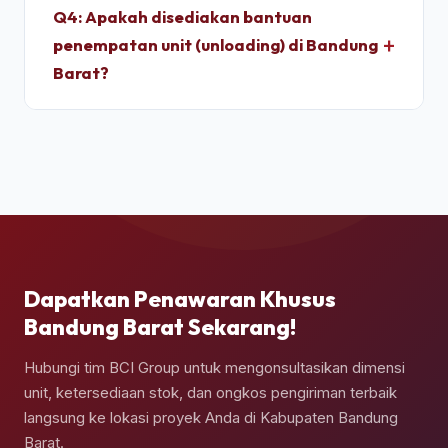
*light test* (uji tembus cahaya) dan penyiraman
Q4: Apakah disediakan bantuan
air bertekanan tinggi untuk memastikan dinding
penempatan unit (unloading) di Bandung
panel baja corten dan karet pelindung pintu 100%
Barat?
kedap air sebelum pemuatan.
Ya, pengiriman kontainer dapat dipesan berikut
jasa truk crane terpadu untuk melakukan bongkar
muat (*unloading*) dan penempatan kontainer
secara presisi di atas pondasi semen yang telah
Anda siapkan.
Dapatkan Penawaran Khusus
Bandung Barat Sekarang!
Hubungi tim BCI Group untuk mengonsultasikan dimensi
unit, ketersediaan stok, dan ongkos pengiriman terbaik
langsung ke lokasi proyek Anda di Kabupaten Bandung
Barat.