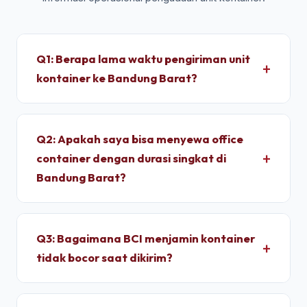
Q1: Berapa lama waktu pengiriman unit
kontainer ke Bandung Barat?
Untuk wilayah Bandung Barat, pengiriman standar
dry container memakan waktu sekitar 2 - 4 Jam
Q2: Apakah saya bisa menyewa office
setelah proses administrasi selesai. Unit
container dengan durasi singkat di
dimobilisasi menggunakan armada truk trailer
Bandung Barat?
langsung dari depo terpusat kami.
Ya, kami melayani penyewaan bulanan dengan
durasi sewa fleksibel. Kami memberikan tarif
Q3: Bagaimana BCI menjamin kontainer
progresif yang lebih ekonomis jika Anda
tidak bocor saat dikirim?
berkomitmen menyewa untuk jangka menengah
hingga jangka panjang.
Setiap unit di depo kami wajib melalui pengujian