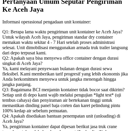
Pertanyaan Umum Seputar Pengiriman
Ke Aceh Jaya
Informasi operasional pengadaan unit kontainer:
Q1: Berapa lama waktu pengiriman unit kontainer ke Aceh Jaya?
Untuk wilayah Aceh Jaya, pengiriman standar dry container
memakan waktu sekitar 4 - 7 Hari setelah proses administrasi
selesai. Unit dimobilisasi menggunakan armada truk trailer langsung
dari depo terpusat kami.
Q2: Apakah saya bisa menyewa office container dengan durasi
singkat di Aceh Jaya?
Ya, kami melayani penyewaan bulanan dengan durasi sewa
fleksibel. Kami memberikan tarif progresif yang lebih ekonomis jika
Anda berkomitmen menyewa untuk jangka menengah hingga
jangka panjang.
Q3: Bagaimana BCI menjamin kontainer tidak bocor saat dikirim?
Setiap unit di depo kami wajib melalui pengujian *light test* (uji
tembus cahaya) dan penyiraman air bertekanan tinggi untuk
memastikan dinding panel baja corten dan karet pelindung pintu
100% kedap air sebelum pemuatan.
Q4: Apakah disediakan bantuan penempatan unit (unloading) di
Aceh Jaya?
Ya, pengiriman kontainer dapat dipesan berikut jasa truk crane