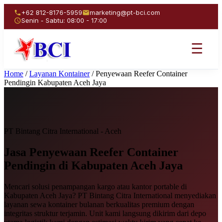
+62 812-8176-5959
marketing@pt-bci.com
Senin - Sabtu: 08:00 - 17:00
☰
Home
/
Layanan Kontainer
/
Penyewaan Reefer Container
Pendingin Kabupaten Aceh Jaya
PT Bintang Citra International - Aceh
Jasa Penyewaan
Reefer Container
Pendingin
di Kabupaten Aceh Jaya
Mencari solusi penampangan kargo atau kantor portable di
Kabupaten Aceh Jaya? PT Bintang Citra International menyediakan
layanan sewa kontainer bulanan berkualitas premium dengan
integritas struktur terjamin. Unit kami langsung dikirim dari depo