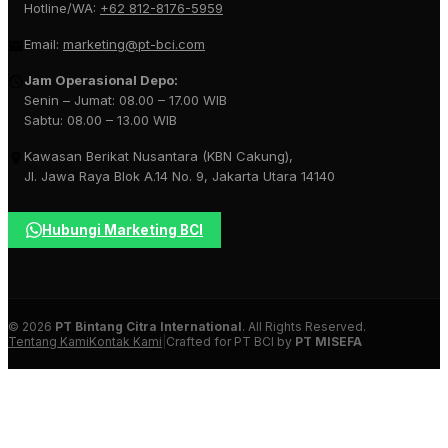
Hotline/WA:
+62 812-8176-5959
Email:
marketing@pt-bci.com
Jam Operasional Depo:
Senin – Jumat: 08.00 – 17.00 WIB
Sabtu: 08.00 – 13.00 WIB
Kawasan Berikat Nusantara (KBN Cakung),
Jl. Jawa Raya Blok A.14 No. 9, Jakarta Utara 14140
Hubungi Marketing BCI
© 2026
PT Bintang Citra International
. All Rights Reserved.
Tentang Kami
Kontak Kami
|
Crafted for PT BCI by
PT MISEFA