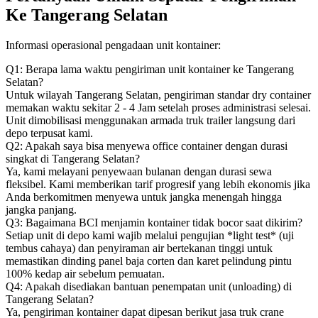
Ke Tangerang Selatan
Informasi operasional pengadaan unit kontainer:
Q1: Berapa lama waktu pengiriman unit kontainer ke Tangerang
Selatan?
Untuk wilayah Tangerang Selatan, pengiriman standar dry container
memakan waktu sekitar 2 - 4 Jam setelah proses administrasi selesai.
Unit dimobilisasi menggunakan armada truk trailer langsung dari
depo terpusat kami.
Q2: Apakah saya bisa menyewa office container dengan durasi
singkat di Tangerang Selatan?
Ya, kami melayani penyewaan bulanan dengan durasi sewa
fleksibel. Kami memberikan tarif progresif yang lebih ekonomis jika
Anda berkomitmen menyewa untuk jangka menengah hingga
jangka panjang.
Q3: Bagaimana BCI menjamin kontainer tidak bocor saat dikirim?
Setiap unit di depo kami wajib melalui pengujian *light test* (uji
tembus cahaya) dan penyiraman air bertekanan tinggi untuk
memastikan dinding panel baja corten dan karet pelindung pintu
100% kedap air sebelum pemuatan.
Q4: Apakah disediakan bantuan penempatan unit (unloading) di
Tangerang Selatan?
Ya, pengiriman kontainer dapat dipesan berikut jasa truk crane