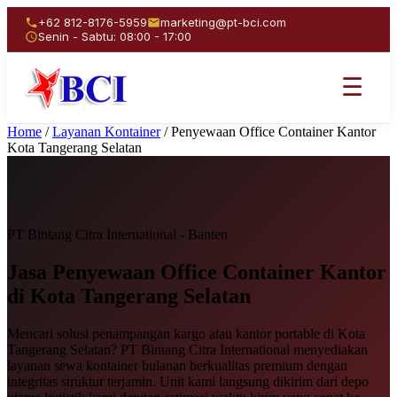
+62 812-8176-5959
marketing@pt-bci.com
Senin - Sabtu: 08:00 - 17:00
☰
Home
/
Layanan Kontainer
/
Penyewaan Office Container Kantor
Kota Tangerang Selatan
PT Bintang Citra International - Banten
Jasa Penyewaan
Office Container Kantor
di Kota Tangerang Selatan
Mencari solusi penampangan kargo atau kantor portable di Kota
Tangerang Selatan? PT Bintang Citra International menyediakan
layanan sewa kontainer bulanan berkualitas premium dengan
integritas struktur terjamin. Unit kami langsung dikirim dari depo