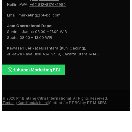
Hotline/WA:
+62 812-8176-5959
Email:
marketing@pt-bci.com
Jam Operasional Depo:
Senin – Jumat: 08.00 – 17.00 WIB
Sabtu: 08.00 – 13.00 WIB
Kawasan Berikat Nusantara (KBN Cakung),
Jl. Jawa Raya Blok A.14 No. 9, Jakarta Utara 14140
Hubungi Marketing BCI
© 2026
PT Bintang Citra International
. All Rights Reserved.
Tentang Kami
Kontak Kami
|
Crafted for PT BCI by
PT MISEFA