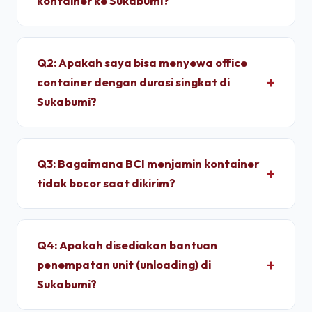
kontainer ke Sukabumi?
Untuk wilayah Sukabumi, pengiriman standar dry
container memakan waktu sekitar 2 - 4 Jam
Q2: Apakah saya bisa menyewa office
setelah proses administrasi selesai. Unit
container dengan durasi singkat di
dimobilisasi menggunakan armada truk trailer
Sukabumi?
langsung dari depo terpusat kami.
Ya, kami melayani penyewaan bulanan dengan
durasi sewa fleksibel. Kami memberikan tarif
Q3: Bagaimana BCI menjamin kontainer
progresif yang lebih ekonomis jika Anda
tidak bocor saat dikirim?
berkomitmen menyewa untuk jangka menengah
hingga jangka panjang.
Setiap unit di depo kami wajib melalui pengujian
*light test* (uji tembus cahaya) dan penyiraman
Q4: Apakah disediakan bantuan
air bertekanan tinggi untuk memastikan dinding
penempatan unit (unloading) di
panel baja corten dan karet pelindung pintu 100%
Sukabumi?
kedap air sebelum pemuatan.