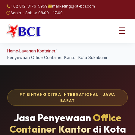
+62 812-8176-5959
marketing@pt-bci.com
Senin - Sabtu: 08:00 - 17:00
☰
Home
Layanan Kontainer
/
/
Penyewaan Office Container Kantor Kota Sukabumi
PT BINTANG CITRA INTERNATIONAL - JAWA
BARAT
Jasa Penyewaan
Office
Container Kantor
di Kota