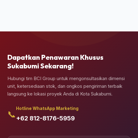
Ya, pengiriman kontainer dapat dipesan berikut
jasa truk crane terpadu untuk melakukan bongkar
muat (*unloading*) dan penempatan kontainer
secara presisi di atas pondasi semen yang telah
Anda siapkan.
Dapatkan Penawaran Khusus
Sukabumi Sekarang!
Hubungi tim BCI Group untuk mengonsultasikan dimensi
unit, ketersediaan stok, dan ongkos pengiriman terbaik
langsung ke lokasi proyek Anda di Kota Sukabumi.
Hotline WhatsApp Marketing
📞
+62 812-8176-5959