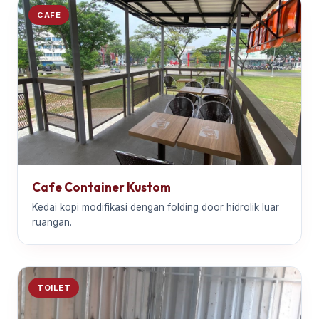
CAFE
Cafe Container Kustom
Kedai kopi modifikasi dengan folding door hidrolik luar
ruangan.
TOILET