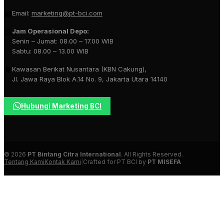
Email:
marketing@pt-bci.com
Jam Operasional Depo:
Senin – Jumat: 08.00 – 17.00 WIB
Sabtu: 08.00 – 13.00 WIB
Kawasan Berikat Nusantara (KBN Cakung),
Jl. Jawa Raya Blok A.14 No. 9, Jakarta Utara 14140
Hubungi Marketing BCI
© 2026
PT Bintang Citra International
. All Rights Reserved.
Tentang Kami
Kontak Kami
|
Crafted for PT BCI by
PT MISEFA