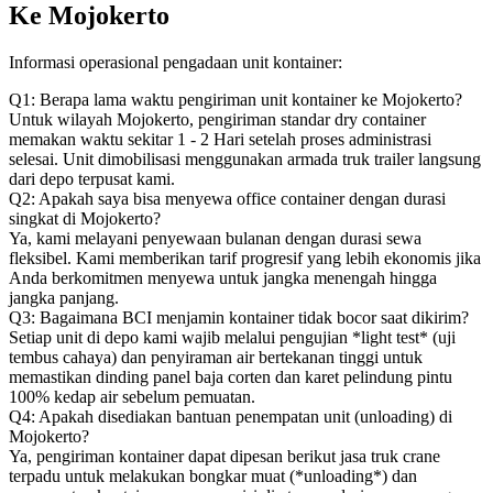
Ke Mojokerto
Informasi operasional pengadaan unit kontainer:
Q1: Berapa lama waktu pengiriman unit kontainer ke Mojokerto?
Untuk wilayah Mojokerto, pengiriman standar dry container
memakan waktu sekitar 1 - 2 Hari setelah proses administrasi
selesai. Unit dimobilisasi menggunakan armada truk trailer langsung
dari depo terpusat kami.
Q2: Apakah saya bisa menyewa office container dengan durasi
singkat di Mojokerto?
Ya, kami melayani penyewaan bulanan dengan durasi sewa
fleksibel. Kami memberikan tarif progresif yang lebih ekonomis jika
Anda berkomitmen menyewa untuk jangka menengah hingga
jangka panjang.
Q3: Bagaimana BCI menjamin kontainer tidak bocor saat dikirim?
Setiap unit di depo kami wajib melalui pengujian *light test* (uji
tembus cahaya) dan penyiraman air bertekanan tinggi untuk
memastikan dinding panel baja corten dan karet pelindung pintu
100% kedap air sebelum pemuatan.
Q4: Apakah disediakan bantuan penempatan unit (unloading) di
Mojokerto?
Ya, pengiriman kontainer dapat dipesan berikut jasa truk crane
terpadu untuk melakukan bongkar muat (*unloading*) dan