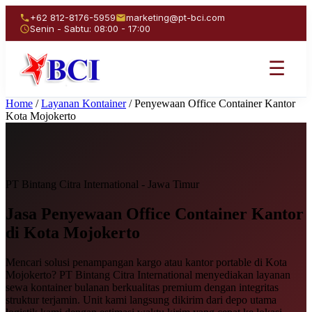
+62 812-8176-5959
marketing@pt-bci.com
Senin - Sabtu: 08:00 - 17:00
☰
Home
/
Layanan Kontainer
/
Penyewaan Office Container Kantor
Kota Mojokerto
PT Bintang Citra International - Jawa Timur
Jasa Penyewaan
Office Container Kantor
di Kota Mojokerto
Mencari solusi penampangan kargo atau kantor portable di Kota
Mojokerto? PT Bintang Citra International menyediakan layanan
sewa kontainer bulanan berkualitas premium dengan integritas
struktur terjamin. Unit kami langsung dikirim dari depo utama